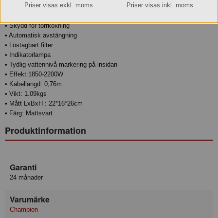
Priser visas exkl. moms
Priser visas inkl. moms
• Dubbellager
• 360° bas
• Skydd för torrkokning
• Automatisk avstängning
• Löstagbart filter
• Indikatorlampa
• Tydlig vattennivå-markering på insidan
• Effekt:1850-2200W
• Kabellängd: 0,76m
• Vikt: 1.09kgs
• Mått LxBxH : 22*16*26cm
• Färg: Mattsvart
Produktinformation
Garanti
24 månader
Varumärke
Champion