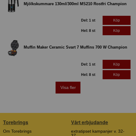
Mjölkskummare 130ml/300ml MS210 Rostfri Champion
Del: 1 st
Köp
Hel: 8 st
Köp
Muffin Maker Ceramic Svart 7 Muffins 700 W Champion
Del: 1 st
Köp
Hel: 8 st
Köp
Visa fler
Torebrings
Vårt erbjudande
Om Torebrings
extratipset kampanjer v. 32-
37