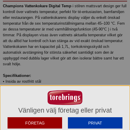
Champions Vattenkokare Digital Temp
i stilren mattsvart design ger full
kontroll över vattnets temperatur, perfekt för té-entusiasten, barnfamiljen
eller restaurangen. På vattenkokarens display väljer du enkelt önskad
temperatur från de sex temperaturinställningarna mellan 45–100 °C. Fem
av dessa temperaturer är med varmhållningsfunktion (45-90°C ) i två
timmar. På displayen visas även vattnets aktuella temperatur vilket gör
att du alltid har kontroll och kan stänga av vid exakt önskad temperatur.
Vattenkokaren har en kapacitet på 1,7L, torrkokningsskydd och
automatisk avstängning för största säkerhet samtidigt som den är
uppbyggd med dubbla lager vilket gör att den isolerar bättre samt har ett
svalt hölje.
Specifikationer:
• Insida av rostfritt stål
• Volym 1,7 liter
• Display
• Rostfri botten med dolt värmeelement
• Hölje med sval beröring
Vänligen välj företag eller privat
• Visar temperatur i realtid
• 6 temperaturinställningar
• Snabbknapp för 100°C
FÖRETAG
PRIVAT
• 5 varmhållningstemperaturer: 45/55/75/85/90°C