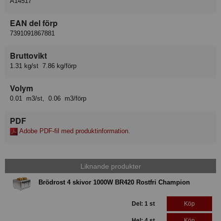
A14517
EAN del förp
7391091867881
Bruttovikt
1.31 kg/st 7.86 kg/förp
Volym
0.01 m3/st, 0.06 m3/förp
PDF
Adobe PDF-fil med produktinformation.
Liknande produkter
Brödrost 4 skivor 1000W BR420 Rostfri Champion
Del: 1 st
Köp
Hel: 4 st
Köp