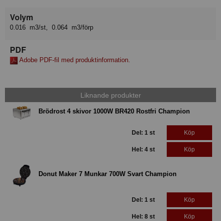
Volym
0.016 m3/st, 0.064 m3/förp
PDF
Adobe PDF-fil med produktinformation.
Liknande produkter
Brödrost 4 skivor 1000W BR420 Rostfri Champion
Del: 1 st
Köp
Hel: 4 st
Köp
Donut Maker 7 Munkar 700W Svart Champion
Del: 1 st
Köp
Hel: 8 st
Köp