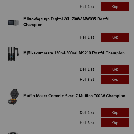
Hel: 1 st
Köp
Mikrovågsugn Digital 20L 700W MW035 Rostfri
Champion
Hel: 1 st
Köp
Mjölkskummare 130ml/300ml MS210 Rostfri Champion
Del: 1 st
Köp
Hel: 8 st
Köp
Muffin Maker Ceramic Svart 7 Muffins 700 W Champion
Del: 1 st
Köp
Hel: 8 st
Köp