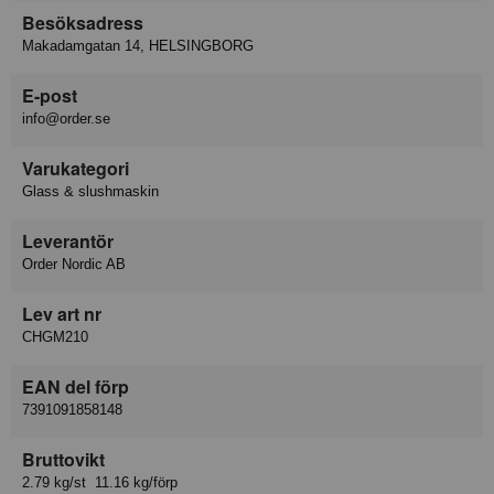
Besöksadress
Makadamgatan 14, HELSINGBORG
E-post
info@order.se
Varukategori
Glass & slushmaskin
Leverantör
Order Nordic AB
Lev art nr
CHGM210
EAN del förp
7391091858148
Bruttovikt
2.79 kg/st 11.16 kg/förp