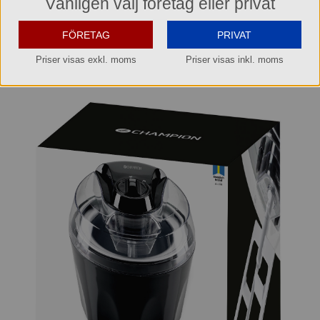
Vänligen välj företag eller privat
• Kabellängd: 1,15m
• Mått L×B×H: 20x20x23cm
• Vikt: 2,5 kg
FÖRETAG
PRIVAT
Produktinformation
Priser visas exkl. moms
Priser visas inkl. moms