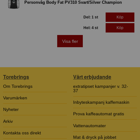
Personvåg Body Fat PV310 Svart/Silver Champion
Del: 1 st
Köp
Hel: 4 st
Köp
Visa fler
Torebrings
Vårt erbjudande
Om Torebrings
extratipset kampanjer v. 32-
37
Varumärken
Inbyteskampanj kaffemaskin
Nyheter
Prova kaffeautomat gratis
Arkiv
Vattenautomater
Kontakta oss direkt
Mat & dryck på jobbet