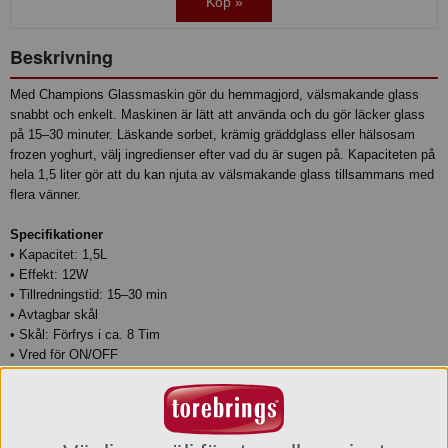
Köp »
Beskrivning
Med Champions Glassmaskin gör du hemmagjord, välsmakande glass
snabbt och enkelt. Maskinen är lätt att använda och du gör läcker glass
på 15–30 minuter. Läskande sorbet, krämig gräddglass eller hälsosam
frozen yoghurt, välj ingredienser efter vad du är sugen på. Kapaciteten på
hela 1,5 liter gör att du kan njuta av välsmakande glass tillsammans med
flera vänner.
Specifikationer
• Kapacitet: 1,5L
• Effekt: 12W
• Tillredningstid: 15–30 min
• Avtagbar skål
• Skål: Förfrys i ca. 8 Tim
• Vred för ON/OFF
• Passar för: Glass, sorbet, frozen yoghurt
• Recept i manual
• Enkel att rengöra
• Gummifötter för stabil placering