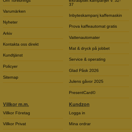
Om Torebrings
extratipset kampanjer v. 32-
37
Varumärken
Inbyteskampanj kaffemaskin
Nyheter
Prova kaffeautomat gratis
Arkiv
Vattenautomater
Kontakta oss direkt
Mat & dryck på jobbet
Kundtjänst
Service & operating
Policyer
Glad Påsk 2026
Sitemap
Julens gåvor 2025
PresentCard©
Villkor m.m.
Kundzon
Villkor Företag
Logga in
Villkor Privat
Mina ordrar