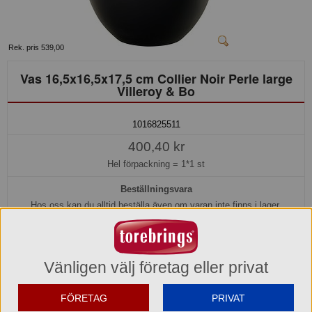
Rek. pris 539,00
Vas 16,5x16,5x17,5 cm Collier Noir Perle large
Villeroy & Bo
1016825511
400,40 kr
Hel förpackning =
1*1 st
Beställningsvara
Hos oss kan du alltid beställa även om varan inte finns i lager.
Beställ nu så beräknar vi kunna leverera inom 10-15 arbetsdagar, eller
senare om du önskar.
Vänligen välj företag eller privat
Köp »
FÖRETAG
PRIVAT
Produktinformation