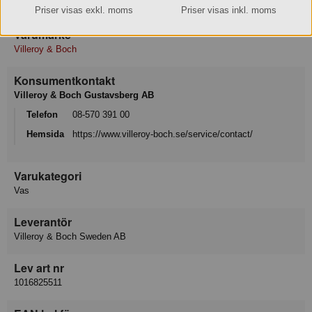
Priser visas exkl. moms
Priser visas inkl. moms
Varumärke
Villeroy & Boch
Konsumentkontakt
Villeroy & Boch Gustavsberg AB
Telefon
08-570 391 00
Hemsida
https://www.villeroy-boch.se/service/contact/
Varukategori
Vas
Leverantör
Villeroy & Boch Sweden AB
Lev art nr
1016825511