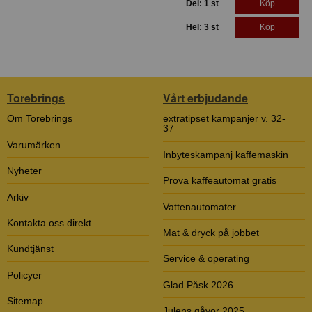
Del: 1 st
Köp
Hel: 3 st
Köp
Torebrings
Vårt erbjudande
Om Torebrings
extratipset kampanjer v. 32-
37
Varumärken
Inbyteskampanj kaffemaskin
Nyheter
Prova kaffeautomat gratis
Arkiv
Vattenautomater
Kontakta oss direkt
Mat & dryck på jobbet
Kundtjänst
Service & operating
Policyer
Glad Påsk 2026
Sitemap
Julens gåvor 2025