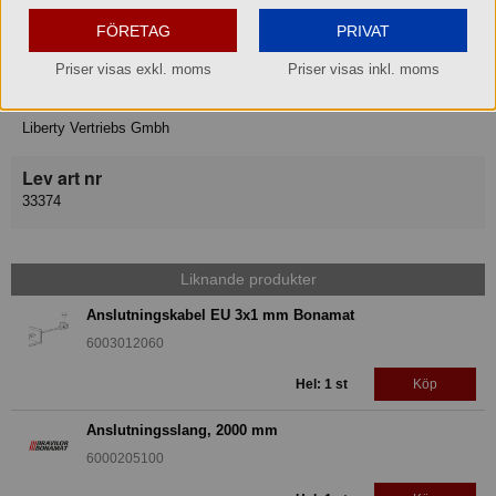
Varukategori
FÖRETAG
PRIVAT
Reservdel
Priser visas exkl. moms
Priser visas inkl. moms
Leverantör
Liberty Vertriebs Gmbh
Lev art nr
33374
Liknande produkter
Anslutningskabel EU 3x1 mm Bonamat
6003012060
Hel: 1 st
Köp
Anslutningsslang, 2000 mm
6000205100