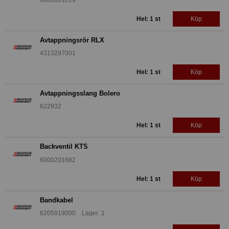
Hel: 1 st
Köp
Avtappningsrör RLX
4313297001
Hel: 1 st
Köp
Avtappningsslang Bolero
622932
Hel: 1 st
Köp
Backventil KTS
6000201682
Hel: 1 st
Köp
Bandkabel
6205919000 Lager: 1