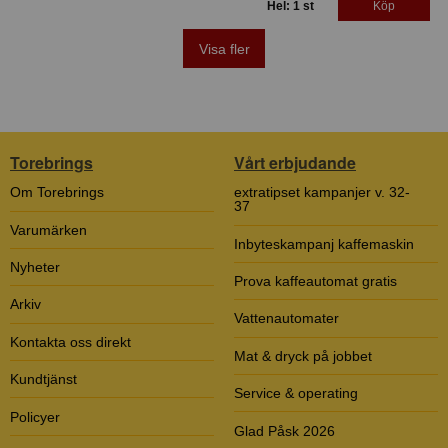
Hel: 1 st
Köp
Visa fler
Torebrings
Vårt erbjudande
Om Torebrings
extratipset kampanjer v. 32-
37
Varumärken
Inbyteskampanj kaffemaskin
Nyheter
Prova kaffeautomat gratis
Arkiv
Vattenautomater
Kontakta oss direkt
Mat & dryck på jobbet
Kundtjänst
Service & operating
Policyer
Glad Påsk 2026