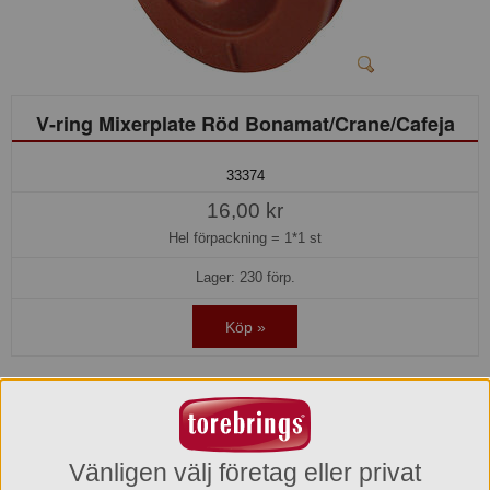
V-ring Mixerplate Röd Bonamat/Crane/Cafeja
33374
16,00 kr
Hel förpackning =
1*1 st
Lager: 230 förp.
Köp »
Produktinformation
Varumärke
Vänligen välj företag eller privat
Liberty