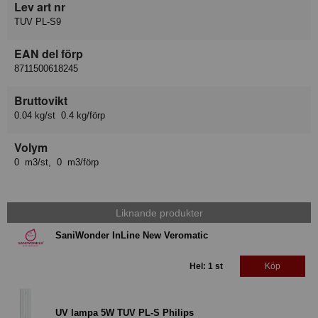
Lev art nr
TUV PL-S9
EAN del förp
8711500618245
Bruttovikt
0.04 kg/st 0.4 kg/förp
Volym
0 m3/st, 0 m3/förp
Liknande produkter
SaniWonder InLine New Veromatic
Hel: 1 st
Köp
UV lampa 5W TUV PL-S Philips