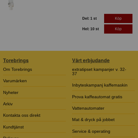
Del: 1 st
Köp
Hel: 10 st
Köp
Torebrings
Vårt erbjudande
Om Torebrings
extratipset kampanjer v. 32-
37
Varumärken
Inbyteskampanj kaffemaskin
Nyheter
Prova kaffeautomat gratis
Arkiv
Vattenautomater
Kontakta oss direkt
Mat & dryck på jobbet
Kundtjänst
Service & operating