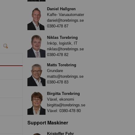
Daniel Hallgren
Kaffe- Varuautomater
daniel@torebrings.se
0380-478 87
Niklas Torebring
Inköp, logistik, IT
niklas@torebrings.se
0380-478 82
Matts Torebring
Grundare
matts@torebrings.se
0380-478 83
Birgitta Torebring
Växel, ekonomi
birgitta@torebrings.se
Växel:
0380-478 80
Support Maskiner
Kristoffer Fyhr