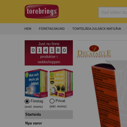
HEM
FÖRETAGSKUND
TOMTELÅDA JULSÄCK MATGÅVA
Just nu finns
0
1
4
1
8
0
produkter i
webbshoppen
Privat
Företag
(inkl. moms)
(exkl. moms)
Startsida
Nya varor