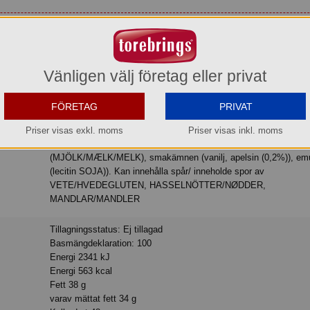
Beställningsbar senare
Vänligen välj företag eller privat
FÖRETAG
PRIVAT
Ingredienser: socker, vegetabiliska oljor och fetter (kokosnöt, palmkärna/
palme-kerne, palm) i varierande proportioner/ forskellige størrelse
Priser visas exkl. moms
Priser visas inkl. moms
skummat/skummed kakaopulver (17%), VASSLE/VALLE/MYS
(MJÖLK/MÆLK/MELK), smakämnen (vanilj, apelsin (0,2%)), emu
(lecitin SOJA)). Kan innehålla spår/ inneholde spor av
VETE/HVEDEGLUTEN, HASSELNÖTTER/NØDDER,
MANDLAR/MANDLER
Tillagningsstatus: Ej tillagad
Basmängdeklaration: 100
Energi 2341 kJ
Energi 563 kcal
Fett 38 g
varav mättat fett 34 g