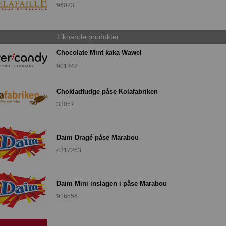
96023
Liknande produkter
Chocolate Mint kaka Wawel
901842
Chokladfudge påse Kolafabriken
33057
Daim Dragé påse Marabou
4317263
Daim Mini inslagen i påse Marabou
916556