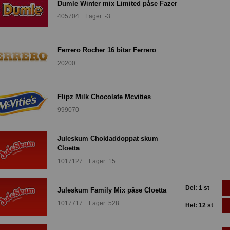
Dumle Winter mix Limited påse Fazer
405704 Lager: -3
Ferrero Rocher 16 bitar Ferrero
20200
Flipz Milk Chocolate Mcvities
999070
Juleskum Chokladdoppat skum
Cloetta
1017127 Lager: 15
Del: 1 st
Juleskum Family Mix påse Cloetta
1017717 Lager: 528
Hel: 12 st