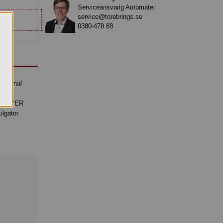
Serviceansvarig Automater
service@torebrings.se
0380-478 88
r,
EPULVER
lgator