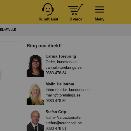
Kundtjänst
0 varor
Meny
ELAFAILLE
Ring oss direkt!
Carina Torebring
Order, kundservice
carina@torebrings.se
0380-478 84
Malin Hellström
Internetorder, kundservice
malin@torebrings.se
0380-478 80
Stefan Grip
Kaffe- Varuautomater
stefan@torebrings.se
0380-478 81