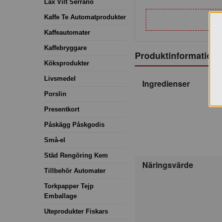
Lax Vilt Serrano
Kaffe Te Automatprodukter
Kaffeautomater
Kaffebryggare
Produktinformation
Köksprodukter
Livsmedel
Ingredienser
Porslin
Presentkort
Påskägg Påskgodis
Små-el
Städ Rengöring Kem
Näringsvärde
Tillbehör Automater
Torkpapper Tejp
Emballage
Uteprodukter Fiskars