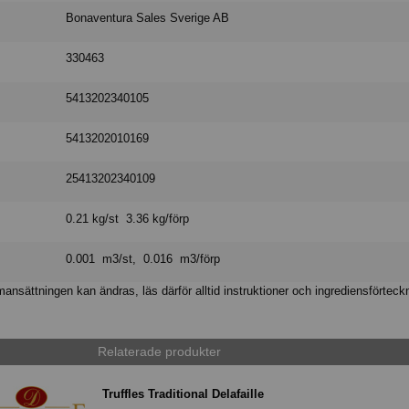
Bonaventura Sales Sverige AB
330463
5413202340105
5413202010169
25413202340109
0.21 kg/st 3.36 kg/förp
0.001 m3/st, 0.016 m3/förp
nsättningen kan ändras, läs därför alltid instruktioner och ingrediensförteck
Relaterade produkter
Truffles Traditional Delafaille