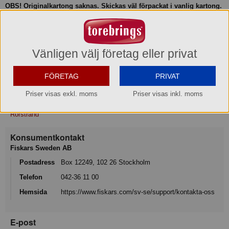
OBS! Originalkartong saknas. Skickas väl förpackat i vanlig kartong.
Tegods från Rörstrand och deras Hållfast-serie som består av:
• Tekopp 24 cl
• Fat 15 cm
Vänligen välj företag eller privat
Produktinformation
FÖRETAG
PRIVAT
Priser visas exkl. moms
Priser visas inkl. moms
Varumärke
Rörstrand
Konsumentkontakt
Fiskars Sweden AB
Postadress
Box 12249, 102 26 Stockholm
Telefon
042-36 11 00
Hemsida
https://www.fiskars.com/sv-se/support/kontakta-oss
E-post