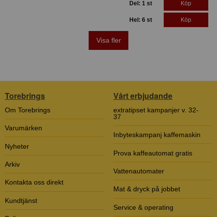
Del: 1 st
Köp
Hel: 6 st
Köp
Visa fler
Torebrings
Vårt erbjudande
Om Torebrings
extratipset kampanjer v. 32-
37
Varumärken
Inbyteskampanj kaffemaskin
Nyheter
Prova kaffeautomat gratis
Arkiv
Vattenautomater
Kontakta oss direkt
Mat & dryck på jobbet
Kundtjänst
Service & operating