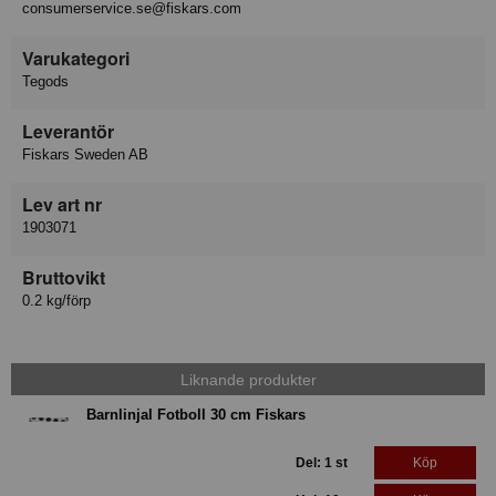
consumerservice.se@fiskars.com
Varukategori
Tegods
Leverantör
Fiskars Sweden AB
Lev art nr
1903071
Bruttovikt
0.2 kg/förp
Liknande produkter
Barnlinjal Fotboll 30 cm Fiskars
Del: 1 st
Köp