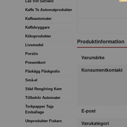
Lax Vilt Serrano
Kaffe Te Automatprodukter
Kaffeautomater
Kaffebryggare
Köksprodukter
Produktinformation
Livsmedel
Porslin
Varumärke
Presentkort
Konsumentkontakt
Påskägg Påskgodis
Små-el
Städ Rengöring Kem
Tillbehör Automater
Torkpapper Tejp
E-post
Emballage
Uteprodukter Fiskars
Varukategori