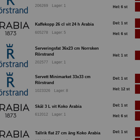
206269 Lager: 1
Hel: 6 st
Del: 1 st
Kaffekopp 26 cl vit 24 h Arabia
605278 Lager: 5
Hel: 6 st
Serveringsfat 36x23 cm Norrsken
Rörstrand
Hel: 1 st
202577 Lager: 1
Servett Minimarket 33x33 cm
Del: 1 st
Rörstrand
Hel: 12 st
1023326 Lager: 8
Del: 1 st
Skål 3 L vit Koko Arabia
612012 Lager: 1
Hel: 6 st
Del: 1 st
Tallrik flat 27 cm äng Koko Arabia