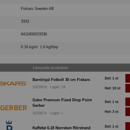
Fiskars Sweden AB
3333
6411800033336
0.16 kg/st 1.6 kg/förp
Liknande produkter
Del: 1 st
Barnlinjal Fotboll 30 cm Fiskars
1023919 Lager: 19
Hel: 10 st
Gator Premium Fixed Drop Point
Del: 1 st
Gerber
Hel: 3 st
1020674 Lager: 1
Del: 1 st
Kaffefat 0,18 Norrsken Rörstrand