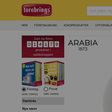
HEM
FÖRETAGSKUND
KÖKSPRODUKTER
UTFÖRSÄLJ
Just nu finns
0
1
4
1
7
9
produkter i
webbshoppen
Privat
Företag
(inkl. moms)
(exkl. moms)
Startsida
Nya varor