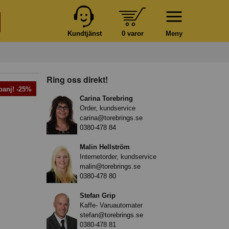
Kundtjänst
0 varor
Meny
Ring oss direkt!
anj! -25%
Carina Torebring
Order, kundservice
carina@torebrings.se
0380-478 84
Malin Hellström
Internetorder, kundservice
malin@torebrings.se
0380-478 80
Stefan Grip
Kaffe- Varuautomater
stefan@torebrings.se
0380-478 81