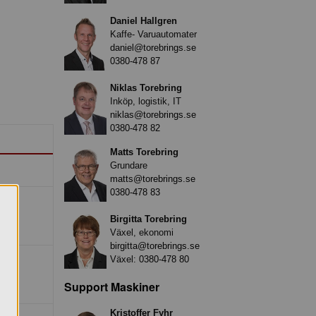
Daniel Hallgren
Kaffe- Varuautomater
daniel@torebrings.se
0380-478 87
Niklas Torebring
Inköp, logistik, IT
niklas@torebrings.se
0380-478 82
Matts Torebring
Grundare
matts@torebrings.se
0380-478 83
Birgitta Torebring
Växel, ekonomi
birgitta@torebrings.se
Växel:
0380-478 80
Support Maskiner
Kristoffer Fyhr