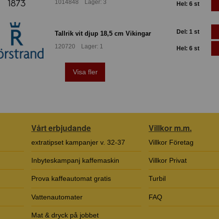
1014848 Lager: 3
Hel: 6 st
Del: 1 st
Tallrik vit djup 18,5 cm Vikingar
120720 Lager: 1
Hel: 6 st
Visa fler
Vårt erbjudande
Villkor m.m.
extratipset kampanjer v. 32-37
Villkor Företag
Inbyteskampanj kaffemaskin
Villkor Privat
Prova kaffeautomat gratis
Turbil
Vattenautomater
FAQ
Mat & dryck på jobbet