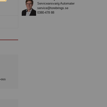
Serviceansvarig Automater
service@torebrings.se
0380-478 88
a-oss