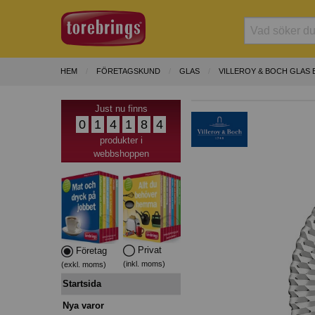
HEM
FÖRETAGSKUND
GLAS
VILLEROY & BOCH GLAS
Just nu finns
0
1
4
1
8
4
produkter i
webbshoppen
Privat
Företag
(inkl. moms)
(exkl. moms)
Startsida
Nya varor