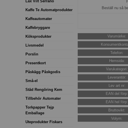
Lax Vilt Serrano
H
Beställ nu så b
Kaffe Te Automatprodukter
Kaffeautomater
Kaffebryggare
Varumärke:
Köksprodukter
Konsumentkonta
Livsmedel
Telefon:
Porslin
Hemsida:
Presentkort
Varukategori:
Påskägg Påskgodis
Leverantör:
Små-el
Lev art nr:
Städ Rengöring Kem
EAN del förp
Tillbehör Automater
EAN hel förp
Torkpapper Tejp
Bruttovikt:
Emballage
Volym:
Uteprodukter Fiskars