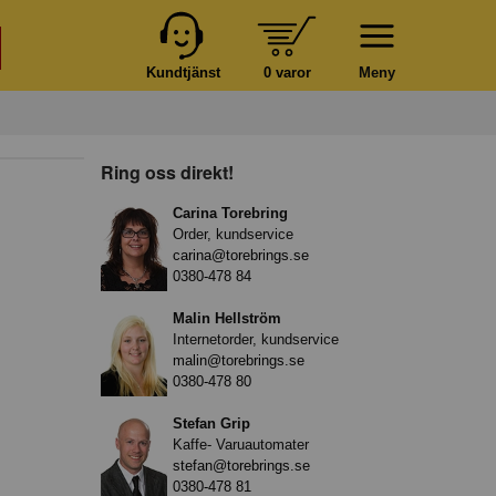
Kundtjänst
0 varor
Meny
Ring oss direkt!
Carina Torebring
Order, kundservice
carina@torebrings.se
0380-478 84
Malin Hellström
Internetorder, kundservice
malin@torebrings.se
0380-478 80
Stefan Grip
Kaffe- Varuautomater
stefan@torebrings.se
0380-478 81