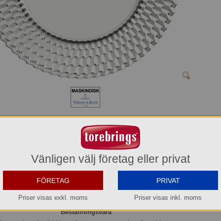
Tallrik flat 32 cm Klar Boston Villeroy & Boch
1172990794
266,70 kr
Vänligen välj företag eller privat
Del av förpackning =
1 st
533,40 kr
FÖRETAG
PRIVAT
Hel förpackning =
2*1 st
Priser visas exkl. moms
Priser visas inkl. moms
Beställningsvara