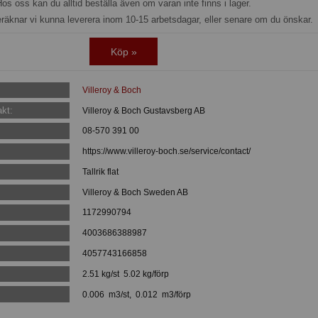
os oss kan du alltid beställa även om varan inte finns i lager.
eräknar vi kunna leverera inom 10-15 arbetsdagar, eller senare om du önskar.
Köp »
Villeroy & Boch
kt:
Villeroy & Boch Gustavsberg AB
08-570 391 00
https://www.villeroy-boch.se/service/contact/
Tallrik flat
Villeroy & Boch Sweden AB
1172990794
:
4003686388987
:
4057743166858
2.51 kg/st 5.02 kg/förp
0.006 m3/st, 0.012 m3/förp