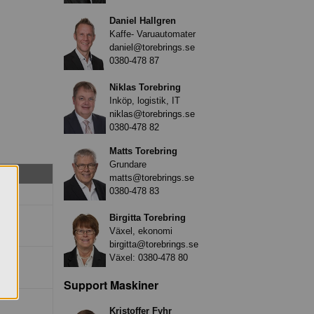
Daniel Hallgren
Kaffe- Varuautomater
daniel@torebrings.se
0380-478 87
Niklas Torebring
Inköp, logistik, IT
niklas@torebrings.se
0380-478 82
Matts Torebring
Grundare
matts@torebrings.se
0380-478 83
Birgitta Torebring
Växel, ekonomi
birgitta@torebrings.se
Växel:
0380-478 80
Support Maskiner
Kristoffer Fyhr