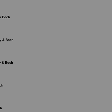
& Boch
oy & Boch
y & Boch
och
ch