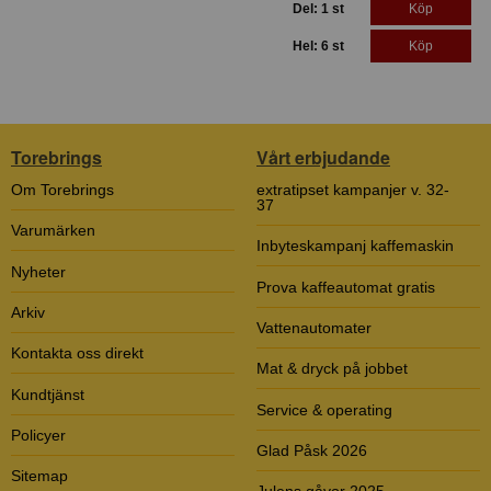
Del: 1 st
Köp
Hel: 6 st
Köp
Torebrings
Vårt erbjudande
Om Torebrings
extratipset kampanjer v. 32-
37
Varumärken
Inbyteskampanj kaffemaskin
Nyheter
Prova kaffeautomat gratis
Arkiv
Vattenautomater
Kontakta oss direkt
Mat & dryck på jobbet
Kundtjänst
Service & operating
Policyer
Glad Påsk 2026
Sitemap