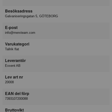
Besöksadress
Galvaniseringsgatan 5, GÖTEBORG
E-post
info@merxteam.com
Varukategori
Tallrik flat
Leverantör
Exxent AB
Lev art nr
20008
EAN del förp
7393107200088
Bruttovikt