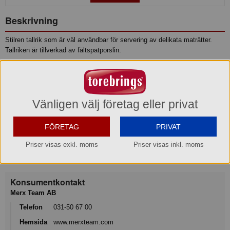
Beskrivning
Stilren tallrik som är väl användbar för servering av delikata maträtter.
Tallriken är tillverkad av fältspatporslin.
• Höjd: 3.2 cm
• Längd: 29 cm
• Bredd: 20 cm
Vänligen välj företag eller privat
Produktinformation
FÖRETAG
PRIVAT
Priser visas exkl. moms
Priser visas inkl. moms
Varumärke
Exxent
Konsumentkontakt
Merx Team AB
Telefon
031-50 67 00
Hemsida
www.merxteam.com