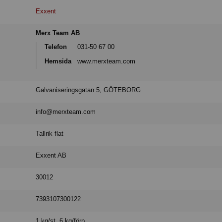
Exxent
Merx Team AB
Telefon
031-50 67 00
Hemsida
www.merxteam.com
Galvaniseringsgatan 5, GÖTEBORG
info@merxteam.com
Tallrik flat
Exxent AB
30012
7393107300122
1 kg/st 6 kg/förp