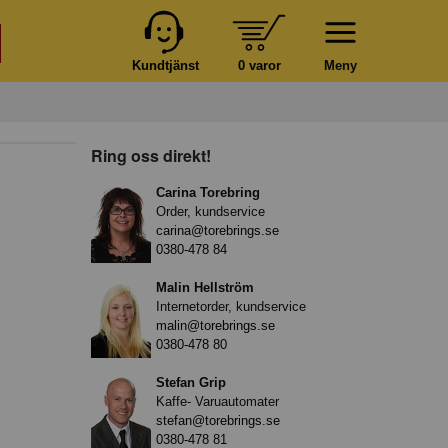
Kundtjänst
0 varor
Meny
Ring oss direkt!
Carina Torebring
Order, kundservice
carina@torebrings.se
0380-478 84
Malin Hellström
Internetorder, kundservice
malin@torebrings.se
0380-478 80
Stefan Grip
Kaffe- Varuautomater
stefan@torebrings.se
0380-478 81