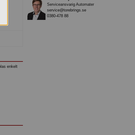
Serviceansvarig Automater
service@torebrings.se
0380-478 88
plas enkelt