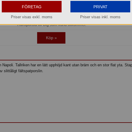
Beställningsvara
FÖRETAG
PRIVAT
os oss kan du alltid beställa även om varan inte finns i lager.
Priser visas exkl. moms
Priser visas inkl. moms
l idag före kl. 15:00 så beräknar vi få in den i lager den 2026-08-12.
Transporttid till Dig som kund tillkommer.
Köp »
en Napoli. Tallriken har en lätt upphöjd kant utan bräm och en stor flat yta. Sta
 slittåligt fältspatporslin.