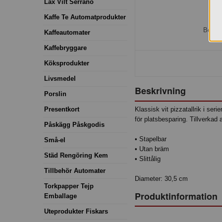
Lax Vilt Serrano
Kaffe Te Automatprodukter
H
Bestäl
Kaffeautomater
Kaffebryggare
Köksprodukter
Livsmedel
Beskrivning
Porslin
Presentkort
Klassisk vit pizzatallrik i seri
för platsbesparing. Tillverkad av
Påskägg Påskgodis
• Stapelbar
Små-el
• Utan bräm
Städ Rengöring Kem
• Slittålig
Tillbehör Automater
Diameter: 30,5 cm
Torkpapper Tejp
Produktinformation
Emballage
Uteprodukter Fiskars