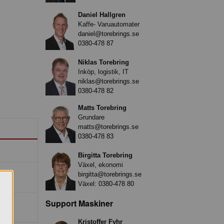
Daniel Hallgren
Kaffe- Varuautomater
daniel@torebrings.se
0380-478 87
Niklas Torebring
Inköp, logistik, IT
niklas@torebrings.se
0380-478 82
Matts Torebring
Grundare
matts@torebrings.se
0380-478 83
Birgitta Torebring
Växel, ekonomi
birgitta@torebrings.se
Växel:
0380-478 80
Support Maskiner
Kristoffer Fyhr