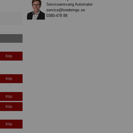
Serviceansvarig Automater
service@torebrings.se
0380-478 88
Köp
Köp
Köp
Köp
Köp