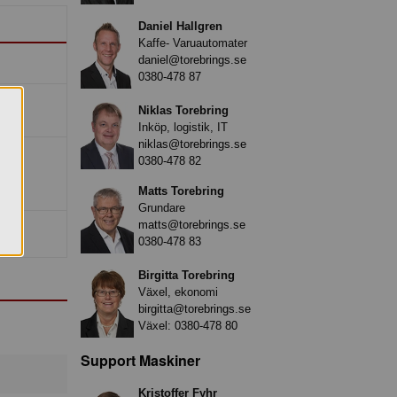
Daniel Hallgren
Kaffe- Varuautomater
daniel@torebrings.se
0380-478 87
Niklas Torebring
Inköp, logistik, IT
niklas@torebrings.se
0380-478 82
Matts Torebring
Grundare
matts@torebrings.se
0380-478 83
Birgitta Torebring
Växel, ekonomi
birgitta@torebrings.se
Växel:
0380-478 80
Support Maskiner
Kristoffer Fyhr