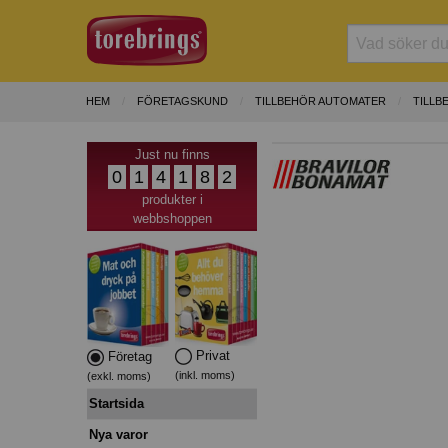
HEM
FÖRETAGSKUND
TILLBEHÖR AUTOMATER
TILLB
Just nu finns
0
1
4
1
8
2
produkter i
webbshoppen
Privat
Företag
(inkl. moms)
(exkl. moms)
Startsida
Nya varor