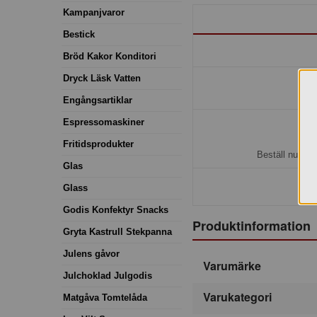
Kampanjvaror
Bestick
Bröd Kakor Konditori
Dryck Läsk Vatten
Engångsartiklar
Espressomaskiner
H
Fritidsprodukter
Beställ nu så 
Glas
Glass
Godis Konfektyr Snacks
Produktinformation
Gryta Kastrull Stekpanna
Julens gåvor
Varumärke
Julchoklad Julgodis
Varukategori
Matgåva Tomtelåda