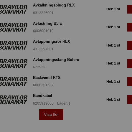
Avkalkningsplugg RLX
Hel: 1 st
6313325001
Avlastning B5 E
Hel: 1 st
6006001019
Avtappningsrör RLX
Hel: 1 st
4313297001
Avtappningsslang Bolero
Hel: 1 st
622932
Backventil KTS
Hel: 1 st
6000201682
Bandkabel
Hel: 1 st
6205919000 Lager: 1
Visa fler