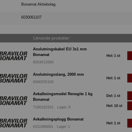
Bonamat Aktiebolag
6030061107
Liknande produkter
Anslutningskabel EU 3x1 mm
Bonamat
Hel: 1 st
6003012060
Anslutningsslang, 2000 mm
Hel: 1 st
6000205100
Avkalkningsmedel Renegite 1 kg
Del: 1 st
Bonamat
Hel: 10 st
7190102201 Lager: 9
Avkalkningsplugg Bonamat
Hel: 1 st
6311090001 Lager: 1