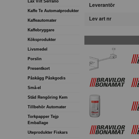
Lax Vilt Serrano
Leverantör
Kaffe Te Automatprodukter
Lev art nr
Kaffeautomater
Kaffebryggare
Köksprodukter
Livsmedel
Porslin
Presentkort
Påskägg Påskgodis
Små-el
Städ Rengöring Kem
Tillbehör Automater
Torkpapper Tejp
Emballage
Uteprodukter Fiskars