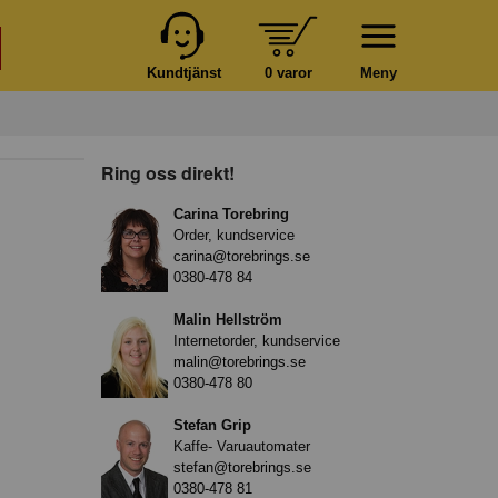
Kundtjänst
0 varor
Meny
Ring oss direkt!
Carina Torebring
Order, kundservice
carina@torebrings.se
0380-478 84
Malin Hellström
Internetorder, kundservice
malin@torebrings.se
0380-478 80
Stefan Grip
Kaffe- Varuautomater
stefan@torebrings.se
0380-478 81