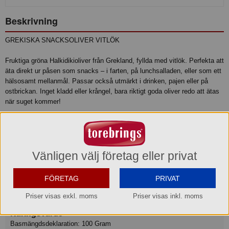
Beskrivning
GREKISKA SNACKSOLIVER VITLÖK
Fruktiga gröna Halkidikioliver från Grekland, fyllda med vitlök. Perfekta att
äta direkt ur påsen som snacks – i farten, på lunchsalladen, eller som ett
hälsosamt mellanmål. Passar också utmärkt i drinken, pajen eller på
ostbrickan. Inget kladd eller krångel, bara riktigt goda oliver redo att ätas
när suget kommer!
Produktinformation
Ingredienser
Vänligen välj företag eller privat
INGREDIENSER: Urkärnade gröna oliver 83% (oliver av sorten
Halkidiki, salt, surhetsreglerande medel: citronsyra,
FÖRETAG
PRIVAT
antioxidationsmedel: askorbinsyra), vitlök 13%, solrosolja, extra
jungfruolja, Konserveringsmedel: sorbinsyra.
Priser visas exkl. moms
Priser visas inkl. moms
Näringsvärde
Basmängdsdeklaration: 100 Gram