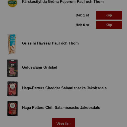
Färskostfyllda Gröna Peperoni Paul och Thom
Del: 1 st
Köp
Hel: 6 st
Köp
Grissini Havssal Paul och Thom
Guldsalami Grilstad
Haga-Petters Cheddar Salamisnacks Jakobsdals
Haga-Petters Chili Salamisnacks Jakobsdals
Visa fler