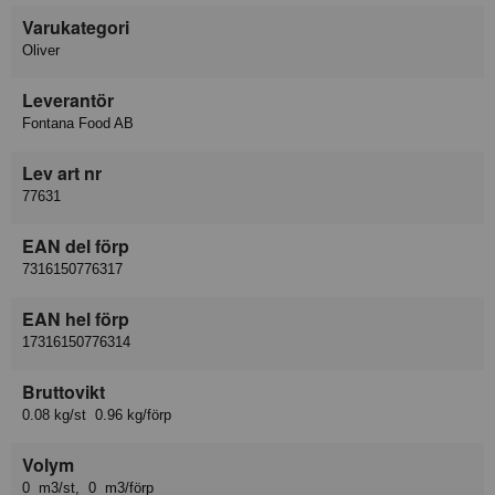
Varukategori
Oliver
Leverantör
Fontana Food AB
Lev art nr
77631
EAN del förp
7316150776317
EAN hel förp
17316150776314
Bruttovikt
0.08 kg/st 0.96 kg/förp
Volym
0 m3/st, 0 m3/förp