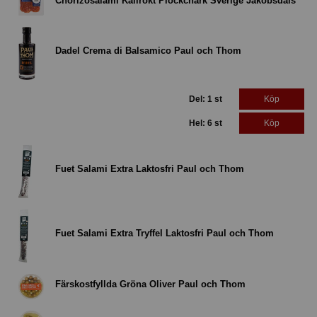
Chorizosalami Kallrökt Plockchark Sverige Jakobsdals
Dadel Crema di Balsamico Paul och Thom
Del: 1 st
Köp
Hel: 6 st
Köp
Fuet Salami Extra Laktosfri Paul och Thom
Fuet Salami Extra Tryffel Laktosfri Paul och Thom
Färskostfyllda Gröna Oliver Paul och Thom