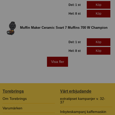
Del: 1 st
Köp
Hel: 8 st
Köp
Muffin Maker Ceramic Svart 7 Muffins 700 W Champion
Del: 1 st
Köp
Hel: 8 st
Köp
Visa fler
Torebrings
Vårt erbjudande
Om Torebrings
extratipset kampanjer v. 32-
37
Varumärken
Inbyteskampanj kaffemaskin