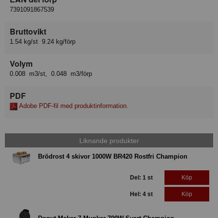
7391091867539
Bruttovikt
1.54 kg/st 9.24 kg/förp
Volym
0.008 m3/st, 0.048 m3/förp
PDF
Adobe PDF-fil med produktinformation.
Liknande produkter
Brödrost 4 skivor 1000W BR420 Rostfri Champion
Del: 1 st
Köp
Hel: 4 st
Köp