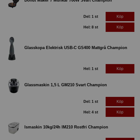
Donut Maker 7 Munkar 700W Svart Champion
Del: 1 st
Köp
Hel: 8 st
Köp
Glasskopa Elektrisk USB-C GS400 Mattgrå Champion
Hel: 1 st
Köp
Glassmaskin 1,5 L GM210 Svart Champion
Del: 1 st
Köp
Hel: 4 st
Köp
Ismaskin 10kg/24h IM210 Rostfri Champion