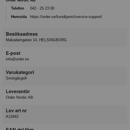
Order Nordic AB
Telefon
042 - 25 23 00
Hemsida
https://order.se/kundtjanst/service-support/
Besöksadress
Makadamgatan 14, HELSINGBORG
E-post
info@order.se
Varukategori
Smörgåsgrill
Leverantör
Order Nordic AB
Lev art nr
A13442
EAN del förp