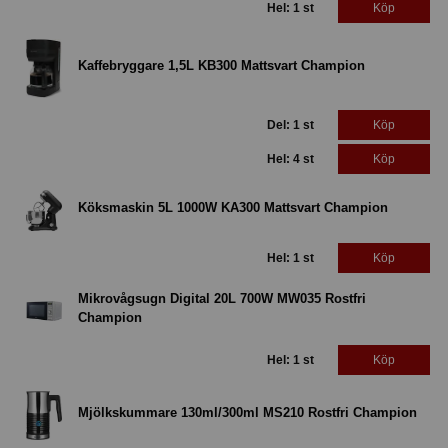
Hel: 1 st
Köp
Kaffebryggare 1,5L KB300 Mattsvart Champion
Del: 1 st
Köp
Hel: 4 st
Köp
Köksmaskin 5L 1000W KA300 Mattsvart Champion
Hel: 1 st
Köp
Mikrovågsugn Digital 20L 700W MW035 Rostfri
Champion
Hel: 1 st
Köp
Mjölkskummare 130ml/300ml MS210 Rostfri Champion