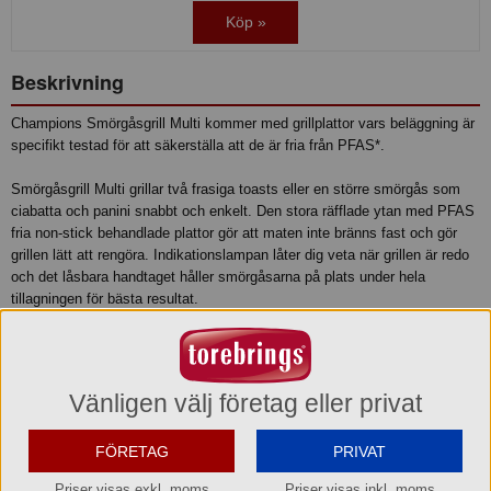
Köp »
Beskrivning
Champions Smörgåsgrill Multi kommer med grillplattor vars beläggning är
specifikt testad för att säkerställa att de är fria från PFAS*.
Smörgåsgrill Multi grillar två frasiga toasts eller en större smörgås som
ciabatta och panini snabbt och enkelt. Den stora räfflade ytan med PFAS
fria non-stick behandlade plattor gör att maten inte bränns fast och gör
grillen lätt att rengöra. Indikationslampan låter dig veta när grillen är redo
och det låsbara handtaget håller smörgåsarna på plats under hela
tillagningen för bästa resultat.
*Beläggningen är specifikt testad mot all form av fluor, fluor används alltid
i PFAS-sammansättningar. Testerna är gjorda med 50mg/kg som lägsta
mät nivå och inga spår av fluor hittades.
Vänligen välj företag eller privat
Specifikationer:
FÖRETAG
PRIVAT
• 750W
• PFAS Fri non-stickbeläggning
Priser visas exkl. moms
Priser visas inkl. moms