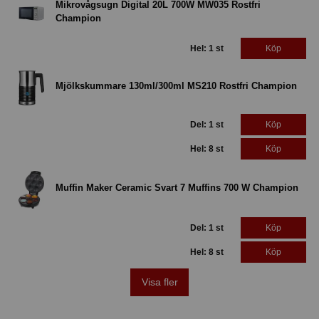
Mikrovågsugn Digital 20L 700W MW035 Rostfri
Champion
Hel: 1 st
Köp
Mjölkskummare 130ml/300ml MS210 Rostfri Champion
Del: 1 st
Köp
Hel: 8 st
Köp
Muffin Maker Ceramic Svart 7 Muffins 700 W Champion
Del: 1 st
Köp
Hel: 8 st
Köp
Visa fler