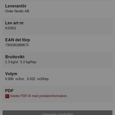
Leverantör
Order Nordic AB
Lev art nr
A15911
EAN del förp
7391091868673
Bruttovikt
1.3 kg/st 5.2 kg/förp
Volym
0.008 m3/st, 0.032 m3/förp
PDF
Adobe PDF-fil med produktinformation.
Liknande produkter