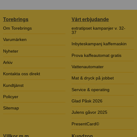
Torebrings
Vårt erbjudande
Om Torebrings
extratipset kampanjer v. 32-
37
Varumärken
Inbyteskampanj kaffemaskin
Nyheter
Prova kaffeautomat gratis
Arkiv
Vattenautomater
Kontakta oss direkt
Mat & dryck på jobbet
Kundtjänst
Service & operating
Policyer
Glad Påsk 2026
Sitemap
Julens gåvor 2025
PresentCard©
Villkor m.m.
Kundzon