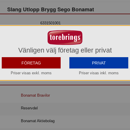
Slang Utlopp Brygg Sego Bonamat
6331501001
425,00 kr
Hel förpackning =
1*1 st
Vänligen välj företag eller privat
Lager: 6 förp.
FÖRETAG
PRIVAT
Köp »
Priser visas exkl. moms
Priser visas inkl. moms
Bonamat Bravilor
Reservdel
Bonamat Aktiebolag