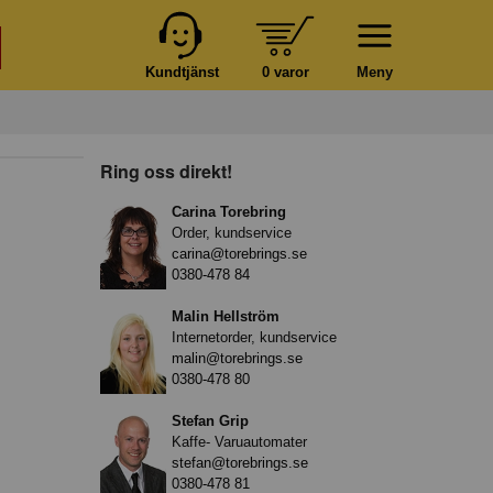
Kundtjänst
0 varor
Meny
Ring oss direkt!
Carina Torebring
Order, kundservice
carina@torebrings.se
0380-478 84
Malin Hellström
Internetorder, kundservice
malin@torebrings.se
0380-478 80
Stefan Grip
Kaffe- Varuautomater
stefan@torebrings.se
0380-478 81