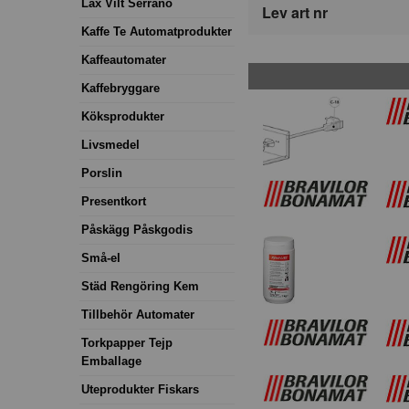
Lax Vilt Serrano
Lev art nr
Kaffe Te Automatprodukter
Kaffeautomater
Kaffebryggare
Köksprodukter
Livsmedel
Porslin
Presentkort
Påskägg Påskgodis
Små-el
Städ Rengöring Kem
Tillbehör Automater
Torkpapper Tejp
Emballage
Uteprodukter Fiskars