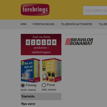
HEM
FÖRETAGSKUND
TILLBEHÖR AUTOMATER
TILLB
Just nu finns
0
1
4
1
8
4
produkter i
webbshoppen
Privat
Företag
(inkl. moms)
(exkl. moms)
Startsida
Nya varor