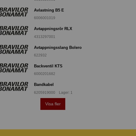
Avlastning B5 E
6006001019
Avtappningsrör RLX
4313297001
Avtappningsslang Bolero
622932
Backventil KTS
6000201682
Bandkabel
6205919000 Lager: 1
Visa fler