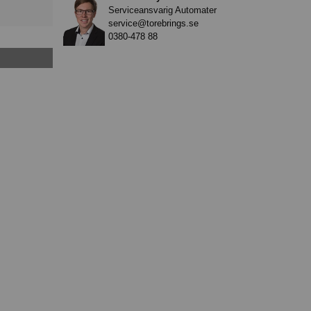
Serviceansvarig Automater
service@torebrings.se
0380-478 88