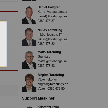
Daniel Hallgren
Kaffe- Varuautomater
daniel@torebrings.se
0380-478 87
Niklas Torebring
Inköp, logistik, IT
niklas@torebrings.se
0380-478 82
Matts Torebring
Grundare
matts@torebrings.se
0380-478 83
Birgitta Torebring
Växel, ekonomi
birgitta@torebrings.se
Växel:
0380-478 80
Support Maskiner
Kristoffer Fyhr