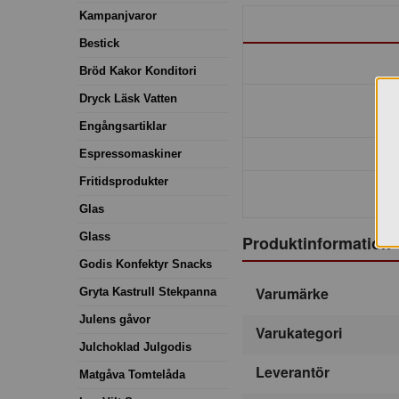
Kampanjvaror
Bestick
Bröd Kakor Konditori
Dryck Läsk Vatten
Engångsartiklar
Espressomaskiner
Fritidsprodukter
Glas
Glass
Produktinformation
Godis Konfektyr Snacks
Varumärke
Gryta Kastrull Stekpanna
Julens gåvor
Varukategori
Julchoklad Julgodis
Leverantör
Matgåva Tomtelåda