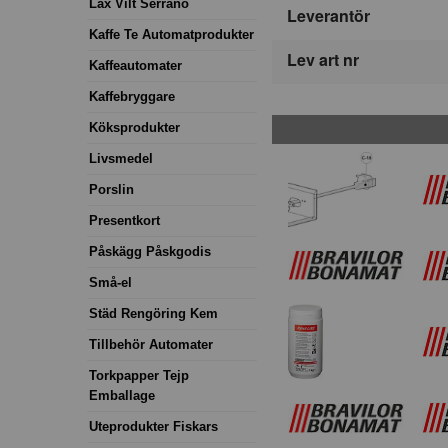
Lax Vilt Serrano
Leverantör
Kaffe Te Automatprodukter
Lev art nr
Kaffeautomater
Kaffebryggare
Köksprodukter
Livsmedel
Porslin
Presentkort
Påskägg Påskgodis
Små-el
Städ Rengöring Kem
Tillbehör Automater
Torkpapper Tejp
Emballage
Uteprodukter Fiskars