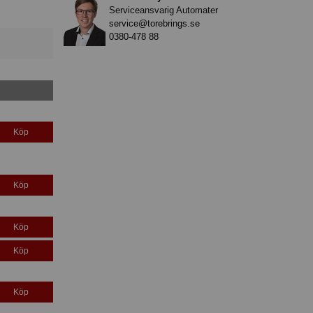
Serviceansvarig Automater
service@torebrings.se
0380-478 88
Köp
Köp
Köp
Köp
Köp