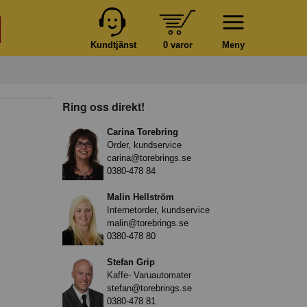
Kundtjänst
0 varor
Meny
Ring oss direkt!
Carina Torebring
Order, kundservice
carina@torebrings.se
0380-478 84
Malin Hellström
Internetorder, kundservice
malin@torebrings.se
0380-478 80
Stefan Grip
Kaffe- Varuautomater
stefan@torebrings.se
0380-478 81