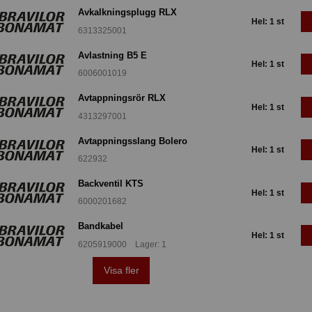
Avkalkningsplugg RLX
Hel: 1 st
6313325001
Avlastning B5 E
Hel: 1 st
6006001019
Avtappningsrör RLX
Hel: 1 st
4313297001
Avtappningsslang Bolero
Hel: 1 st
622932
Backventil KTS
Hel: 1 st
6000201682
Bandkabel
Hel: 1 st
6205919000 Lager: 1
Visa fler