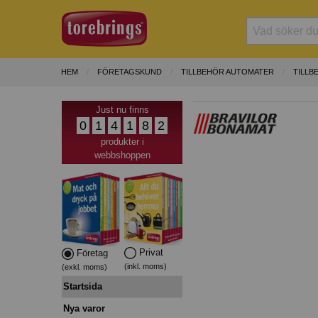
HEM
FÖRETAGSKUND
TILLBEHÖR AUTOMATER
TILLB
Just nu finns
0
1
4
1
8
2
produkter i
webbshoppen
Privat
Företag
(inkl. moms)
(exkl. moms)
Startsida
Nya varor