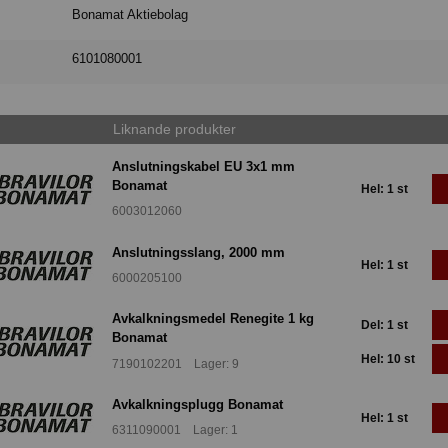
Bonamat Aktiebolag
6101080001
Liknande produkter
Anslutningskabel EU 3x1 mm
Bonamat
Hel: 1 st
6003012060
Anslutningsslang, 2000 mm
Hel: 1 st
6000205100
Avkalkningsmedel Renegite 1 kg
Del: 1 st
Bonamat
Hel: 10 st
7190102201 Lager: 9
Avkalkningsplugg Bonamat
Hel: 1 st
6311090001 Lager: 1