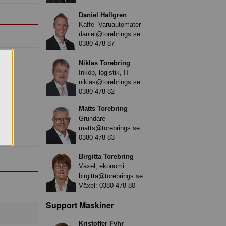
Daniel Hallgren
Kaffe- Varuautomater
daniel@torebrings.se
0380-478 87
Niklas Torebring
Inköp, logistik, IT
niklas@torebrings.se
0380-478 82
Matts Torebring
Grundare
matts@torebrings.se
0380-478 83
Birgitta Torebring
Växel, ekonomi
birgitta@torebrings.se
Växel:
0380-478 80
Support Maskiner
Kristoffer Fyhr