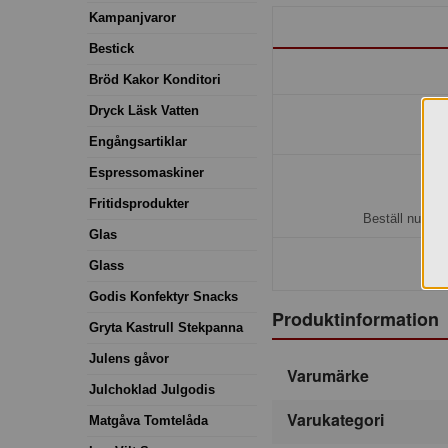
Kampanjvaror
Bestick
Bröd Kakor Konditori
Dryck Läsk Vatten
Engångsartiklar
Espressomaskiner
H
Fritidsprodukter
Beställ nu så 
Glas
Glass
Godis Konfektyr Snacks
Produktinformation
Gryta Kastrull Stekpanna
Julens gåvor
Varumärke
Julchoklad Julgodis
Varukategori
Matgåva Tomtelåda