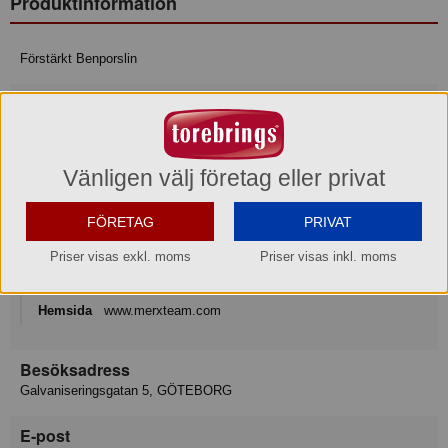
Produktinformation
Förstärkt Benporslin
Mått/storlek: H 4,8 cm 6,2 x 6,2 cm 9 cl
Varumärke
Vänligen välj företag eller privat
Exxent
FÖRETAG
PRIVAT
Konsumentkontakt
Merx Team AB
Priser visas exkl. moms
Priser visas inkl. moms
Telefon
031-50 67 00
Hemsida
www.merxteam.com
Besöksadress
Galvaniseringsgatan 5, GÖTEBORG
E-post