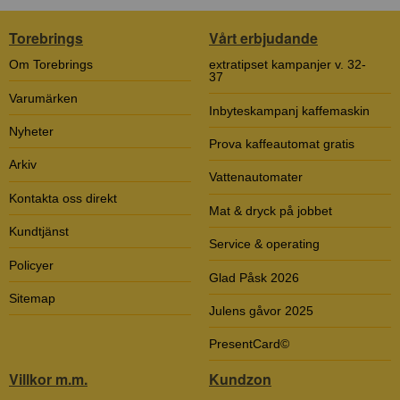
Torebrings
Vårt erbjudande
Om Torebrings
extratipset kampanjer v. 32-
37
Varumärken
Inbyteskampanj kaffemaskin
Nyheter
Prova kaffeautomat gratis
Arkiv
Vattenautomater
Kontakta oss direkt
Mat & dryck på jobbet
Kundtjänst
Service & operating
Policyer
Glad Påsk 2026
Sitemap
Julens gåvor 2025
PresentCard©
Villkor m.m.
Kundzon