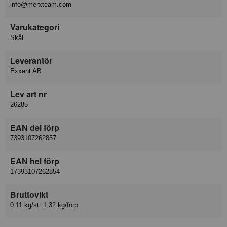
info@merxteam.com
Varukategori
Skål
Leverantör
Exxent AB
Lev art nr
26285
EAN del förp
7393107262857
EAN hel förp
17393107262854
Bruttovikt
0.11 kg/st 1.32 kg/förp