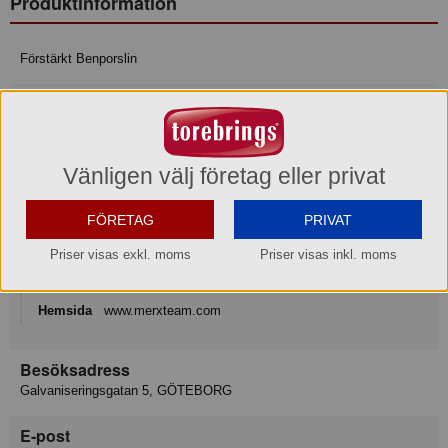
Produktinformation
Förstärkt Benporslin
Mått/storlek: H 7,5 cm ø 6 cm 10 cl
Varumärke
Vänligen välj företag eller privat
Exxent
FÖRETAG
PRIVAT
Konsumentkontakt
Merx Team AB
Priser visas exkl. moms
Priser visas inkl. moms
Telefon
031-50 67 00
Hemsida
www.merxteam.com
Besöksadress
Galvaniseringsgatan 5, GÖTEBORG
E-post