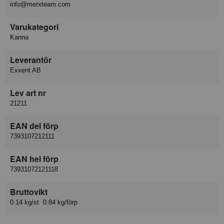
info@merxteam.com
Varukategori
Kanna
Leverantör
Exxent AB
Lev art nr
21211
EAN del förp
7393107212111
EAN hel förp
73931072121118
Bruttovikt
0.14 kg/st 0.84 kg/förp