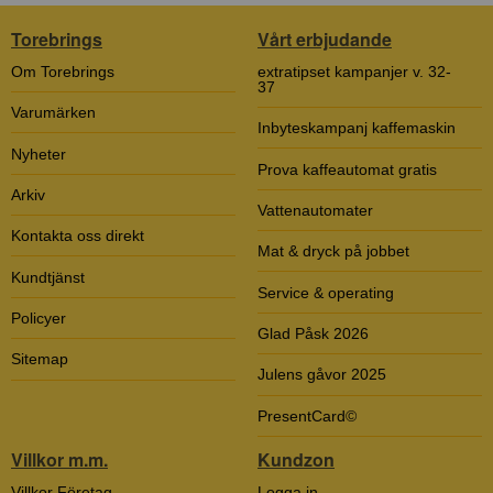
Torebrings
Vårt erbjudande
Om Torebrings
extratipset kampanjer v. 32-
37
Varumärken
Inbyteskampanj kaffemaskin
Nyheter
Prova kaffeautomat gratis
Arkiv
Vattenautomater
Kontakta oss direkt
Mat & dryck på jobbet
Kundtjänst
Service & operating
Policyer
Glad Påsk 2026
Sitemap
Julens gåvor 2025
PresentCard©
Villkor m.m.
Kundzon
Villkor Företag
Logga in