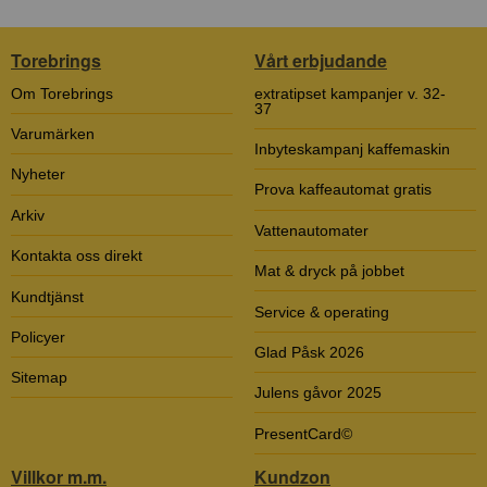
Torebrings
Vårt erbjudande
Om Torebrings
extratipset kampanjer v. 32-
37
Varumärken
Inbyteskampanj kaffemaskin
Nyheter
Prova kaffeautomat gratis
Arkiv
Vattenautomater
Kontakta oss direkt
Mat & dryck på jobbet
Kundtjänst
Service & operating
Policyer
Glad Påsk 2026
Sitemap
Julens gåvor 2025
PresentCard©
Villkor m.m.
Kundzon