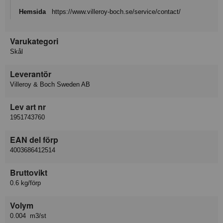
Hemsida
https://www.villeroy-boch.se/service/contact/
Varukategori
Skål
Leverantör
Villeroy & Boch Sweden AB
Lev art nr
1951743760
EAN del förp
4003686412514
Bruttovikt
0.6 kg/förp
Volym
0.004 m3/st