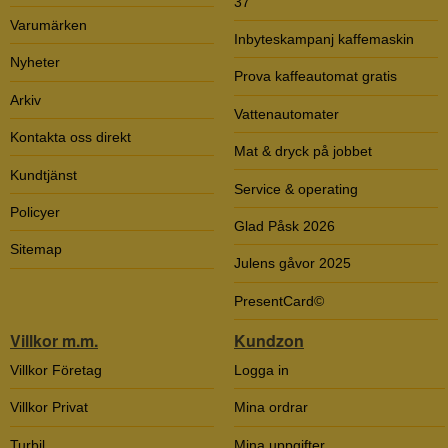
37
Varumärken
Inbyteskampanj kaffemaskin
Nyheter
Prova kaffeautomat gratis
Arkiv
Vattenautomater
Kontakta oss direkt
Mat & dryck på jobbet
Kundtjänst
Service & operating
Policyer
Glad Påsk 2026
Sitemap
Julens gåvor 2025
PresentCard©
Villkor m.m.
Kundzon
Villkor Företag
Logga in
Villkor Privat
Mina ordrar
Turbil
Mina uppgifter