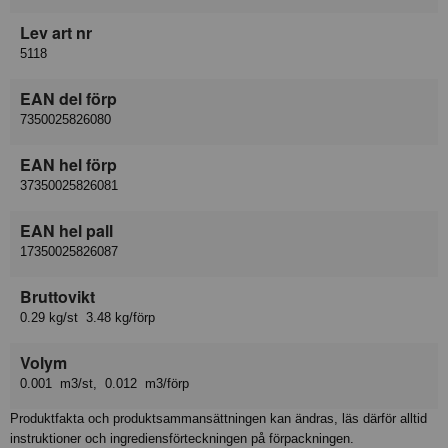
Lev art nr
5118
EAN del förp
7350025826080
EAN hel förp
37350025826081
EAN hel pall
17350025826087
Bruttovikt
0.29 kg/st 3.48 kg/förp
Volym
0.001 m3/st, 0.012 m3/förp
Produktfakta och produktsammansättningen kan ändras, läs därför alltid
instruktioner och ingrediensförteckningen på förpackningen.