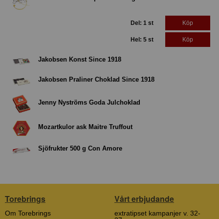
Del: 1 st
Köp
Hel: 5 st
Köp
Jakobsen Konst Since 1918
Jakobsen Praliner Choklad Since 1918
Jenny Nyströms Goda Julchoklad
Mozartkulor ask Maitre Truffout
Sjöfrukter 500 g Con Amore
Torebrings
Vårt erbjudande
Om Torebrings
extratipset kampanjer v. 32-