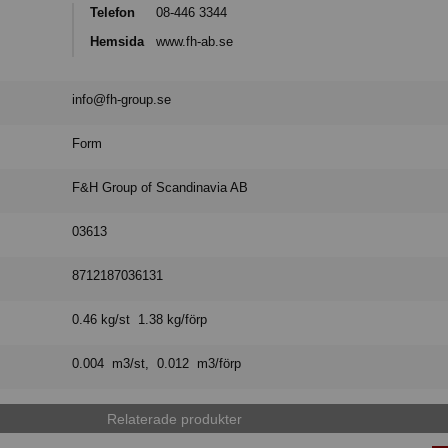
Telefon
08-446 3344
Hemsida
www.fh-ab.se
info@fh-group.se
Form
F&H Group of Scandinavia AB
03613
8712187036131
0.46 kg/st 1.38 kg/förp
0.004 m3/st, 0.012 m3/förp
Relaterade produkter