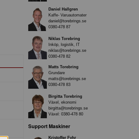
Daniel Hallgren
Kaffe- Varuautomater
daniel@torebrings.se
0380-478 87
Niklas Torebring
Inköp, logistik, IT
niklas@torebrings.se
0380-478 82
Matts Torebring
Grundare
matts@torebrings.se
0380-478 83
Birgitta Torebring
Växel, ekonomi
birgitta@torebrings.se
Växel:
0380-478 80
Support Maskiner
Kristoffer Fyhr