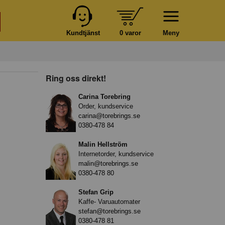
Kundtjänst
0 varor
Meny
Ring oss direkt!
Carina Torebring
Order, kundservice
carina@torebrings.se
0380-478 84
Malin Hellström
Internetorder, kundservice
malin@torebrings.se
0380-478 80
Stefan Grip
Kaffe- Varuautomater
stefan@torebrings.se
0380-478 81