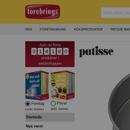
HEM
FÖRETAGSKUND
KÖKSPRODUKTER
PATISSE BA
Just nu finns
0
1
4
1
8
0
produkter i
webbshoppen
Privat
Företag
(inkl. moms)
(exkl. moms)
Startsida
Nya varor