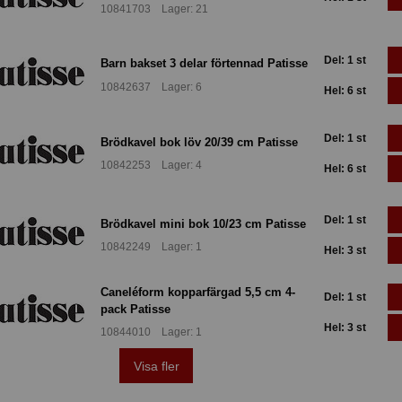
10841703 Lager: 21
Del: 1 st
Barn bakset 3 delar förtennad Patisse
10842637 Lager: 6
Hel: 6 st
Del: 1 st
Brödkavel bok löv 20/39 cm Patisse
10842253 Lager: 4
Hel: 6 st
Del: 1 st
Brödkavel mini bok 10/23 cm Patisse
10842249 Lager: 1
Hel: 3 st
Caneléform kopparfärgad 5,5 cm 4-
Del: 1 st
pack Patisse
Hel: 3 st
10844010 Lager: 1
Visa fler