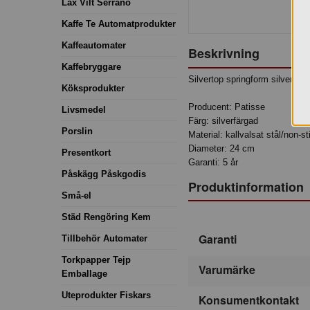
Lax Vilt Serrano
Kaffe Te Automatprodukter
Kaffeautomater
Beskrivning
Kaffebryggare
Silvertop springform silverfär
Köksprodukter
Producent: Patisse
Livsmedel
Färg: silverfärgad
Porslin
Material: kallvalsat stål/non-s
Diameter: 24 cm
Presentkort
Garanti: 5 år
Påskägg Påskgodis
Produktinformation
Små-el
Städ Rengöring Kem
Garanti
Tillbehör Automater
Torkpapper Tejp
Varumärke
Emballage
Uteprodukter Fiskars
Konsumentkontakt