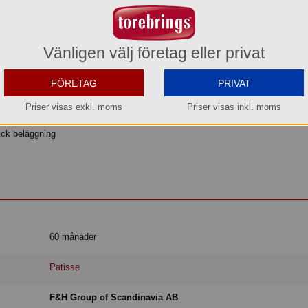
Köp »
Vänligen välj företag eller privat
gad - 24 cm
FÖRETAG
PRIVAT
Priser visas exkl. moms
Priser visas inkl. moms
tick beläggning
60 månader
Patisse
F&H Group of Scandinavia AB