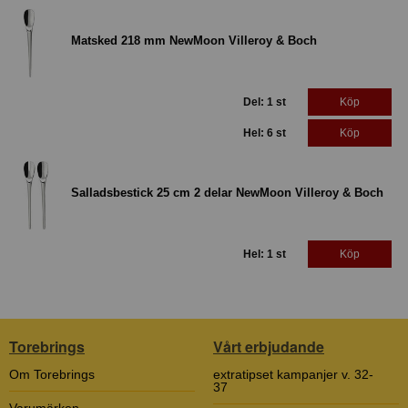
Matsked 218 mm NewMoon Villeroy & Boch
Del: 1 st
Köp
Hel: 6 st
Köp
Salladsbestick 25 cm 2 delar NewMoon Villeroy & Boch
Hel: 1 st
Köp
Torebrings
Vårt erbjudande
Om Torebrings
extratipset kampanjer v. 32-
37
Varumärken