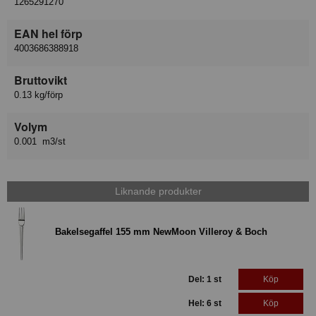
1265291270
EAN hel förp
4003686388918
Bruttovikt
0.13 kg/förp
Volym
0.001 m3/st
Liknande produkter
Bakelsegaffel 155 mm NewMoon Villeroy & Boch
Del: 1 st
Köp
Hel: 6 st
Köp