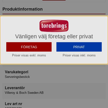
Produktinformation
Varumärke
Villeroy & Boch
Vänligen välj företag eller privat
Konsumentkontakt
Villeroy & Boch Gustavsberg AB
FÖRETAG
PRIVAT
Telefon
08-570 391 00
Priser visas exkl. moms
Priser visas inkl. moms
Hemsida
https://www.villeroy-boch.se/service/contact/
Varukategori
Serveringsbestick
Leverantör
Villeroy & Boch Sweden AB
Lev art nr