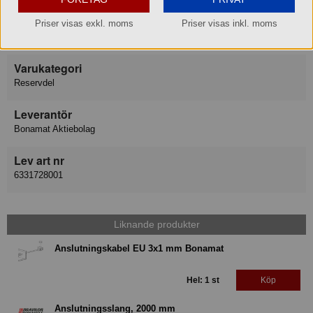
Varumärke
Priser visas exkl. moms
Priser visas inkl. moms
Bonamat Bravilor
Varukategori
Reservdel
Leverantör
Bonamat Aktiebolag
Lev art nr
6331728001
Liknande produkter
Anslutningskabel EU 3x1 mm Bonamat
Hel: 1 st
Köp
Anslutningsslang, 2000 mm