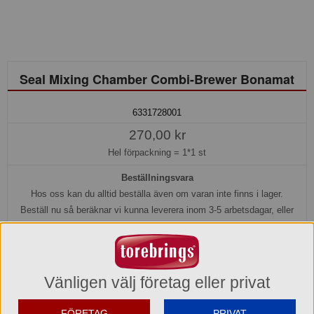
Seal Mixing Chamber Combi-Brewer Bonamat
6331728001
270,00 kr
Hel förpackning =
1*1 st
Beställningsvara
Hos oss kan du alltid beställa även om varan inte finns i lager.
Beställ nu så beräknar vi kunna leverera inom 3-5 arbetsdagar, eller
senare om du önskar.
Köp »
Vänligen välj företag eller privat
Produktinformation
FÖRETAG
PRIVAT