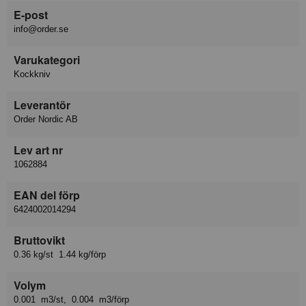
E-post
info@order.se
Varukategori
Kockkniv
Leverantör
Order Nordic AB
Lev art nr
1062884
EAN del förp
6424002014294
Bruttovikt
0.36 kg/st 1.44 kg/förp
Volym
0.001 m3/st, 0.004 m3/förp