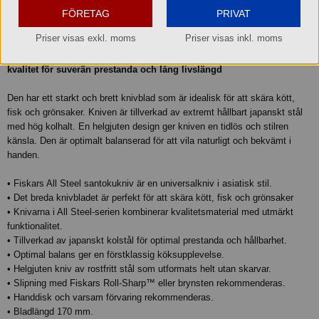
FÖRETAG
PRIVAT
Beskrivning
Priser visas exkl. moms
Priser visas inkl. moms
Fiskars All Steel santokukniv är tillverkad av rent, rostfritt stål av hög
kvalitet för suverän prestanda och lång livslängd
Den har ett starkt och brett knivblad som är idealisk för att skära kött,
fisk och grönsaker. Kniven är tillverkad av extremt hållbart japanskt stål
med hög kolhalt. En helgjuten design ger kniven en tidlös och stilren
känsla. Den är optimalt balanserad för att vila naturligt och bekvämt i
handen.
• Fiskars All Steel santokukniv är en universalkniv i asiatisk stil.
• Det breda knivbladet är perfekt för att skära kött, fisk och grönsaker
• Knivarna i All Steel-serien kombinerar kvalitetsmaterial med utmärkt
funktionalitet.
• Tillverkad av japanskt kolstål för optimal prestanda och hållbarhet.
• Optimal balans ger en förstklassig köksupplevelse.
• Helgjuten kniv av rostfritt stål som utformats helt utan skarvar.
• Slipning med Fiskars Roll-Sharp™ eller brynsten rekommenderas.
• Handdisk och varsam förvaring rekommenderas.
• Bladlängd 170 mm.