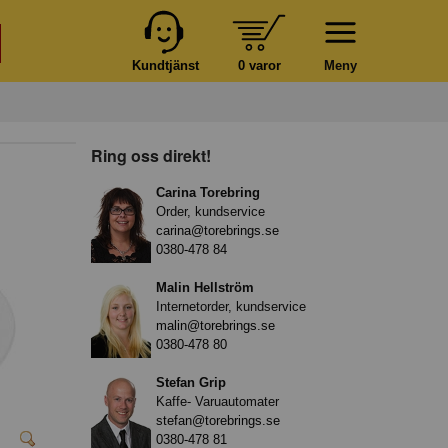
Kundtjänst
0 varor
Meny
Ring oss direkt!
Carina Torebring
Order, kundservice
carina@torebrings.se
0380-478 84
Malin Hellström
Internetorder, kundservice
malin@torebrings.se
0380-478 80
Stefan Grip
Kaffe- Varuautomater
stefan@torebrings.se
0380-478 81