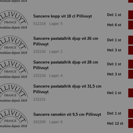
Del: 1 st
Sancerre kopp vit 18 cl Pillivuyt
512218 Lager: 5
Hel: 6 st
Sancerre pastatallrik djup vit 26 cm
Del: 1 st
Pillivuyt
Hel: 3 st
232226 Lager: 2
Sancerre pastatallrik djup vit 28 cm
Del: 1 st
Pillivuyt
Hel: 3 st
232228 Lager: 4
Sancerre pastatallrik djup vit 31,5 cm
Pillivuyt
Hel: 1 st
232231
Del: 1 st
Sancerre ramekin vit 9,5 cm Pillivuyt
262209 Lager: 8
Hel: 12 st