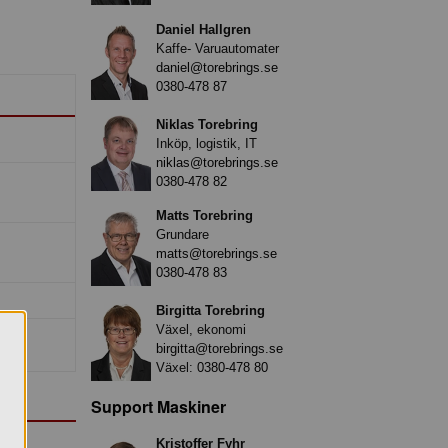
Daniel Hallgren
Kaffe- Varuautomater
daniel@torebrings.se
0380-478 87
Niklas Torebring
Inköp, logistik, IT
niklas@torebrings.se
0380-478 82
Matts Torebring
Grundare
matts@torebrings.se
0380-478 83
Birgitta Torebring
Växel, ekonomi
birgitta@torebrings.se
Växel:
0380-478 80
Support Maskiner
Kristoffer Fyhr