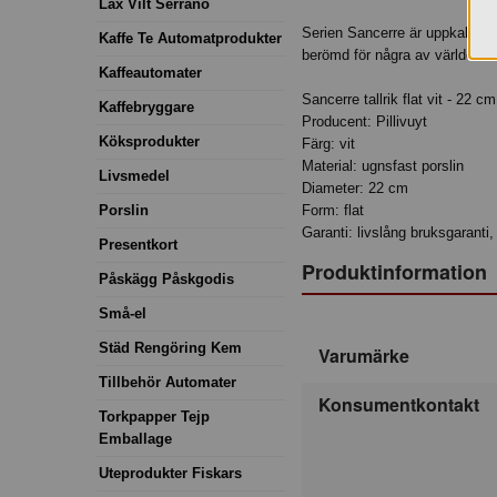
Lax Vilt Serrano
Serien Sancerre är uppkallad
Kaffe Te Automatprodukter
berömd för några av världens b
Kaffeautomater
Sancerre tallrik flat vit - 22 cm
Kaffebryggare
Producent: Pillivuyt
Köksprodukter
Färg: vit
Material: ugnsfast porslin
Livsmedel
Diameter: 22 cm
Porslin
Form: flat
Garanti: livslång bruksgaranti,
Presentkort
Produktinformation
Påskägg Påskgodis
Små-el
Städ Rengöring Kem
Varumärke
Tillbehör Automater
Konsumentkontakt
Torkpapper Tejp
Emballage
Uteprodukter Fiskars