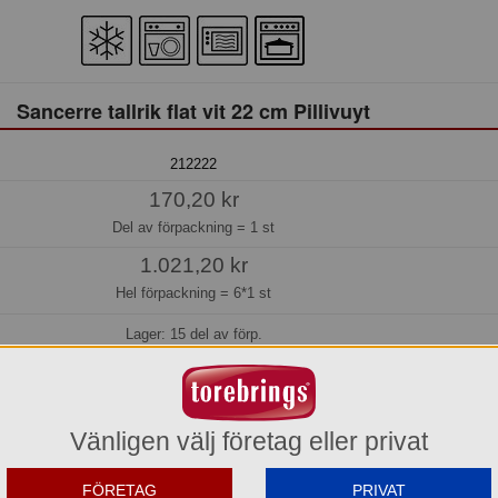
Sancerre tallrik flat vit 22 cm Pillivuyt
212222
170,20 kr
Del av förpackning =
1 st
1.021,20 kr
Hel förpackning =
6*1 st
Lager: 15 del av förp.
Köp »
Vänligen välj företag eller privat
r tallriken utmärkt som lunch- eller sidotallrik.
FÖRETAG
PRIVAT