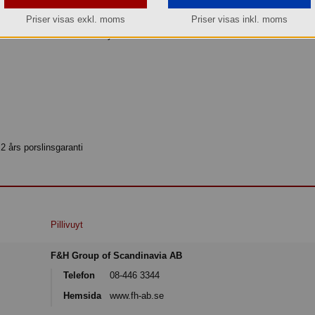
Priser visas exkl. moms
Priser visas inkl. moms
 efter den franska vinstaden och vinregionen med samma namn. Vinregionen S
ästa viner – liksom Pillivuyt är berömda för sin vackra vita Sancerre-serie.
 2 års porslinsgaranti
Pillivuyt
F&H Group of Scandinavia AB
Telefon
08-446 3344
Hemsida
www.fh-ab.se