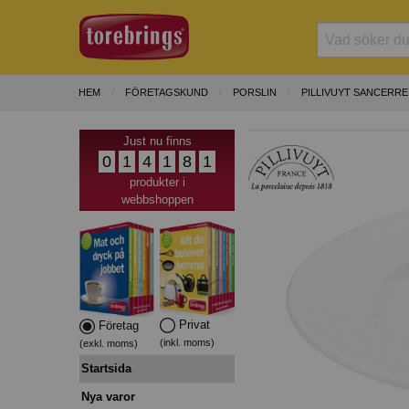
HEM
FÖRETAGSKUND
PORSLIN
PILLIVUYT SANCERRE
Just nu finns
0
1
4
1
8
1
produkter i
webbshoppen
Privat
Företag
(inkl. moms)
(exkl. moms)
Startsida
Nya varor