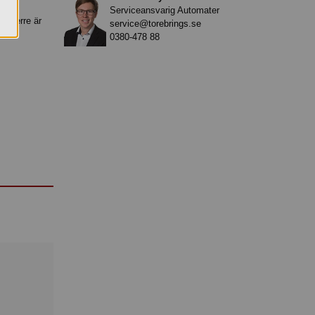
Serviceansvarig Automater
ancerre är
service@torebrings.se
0380-478 88