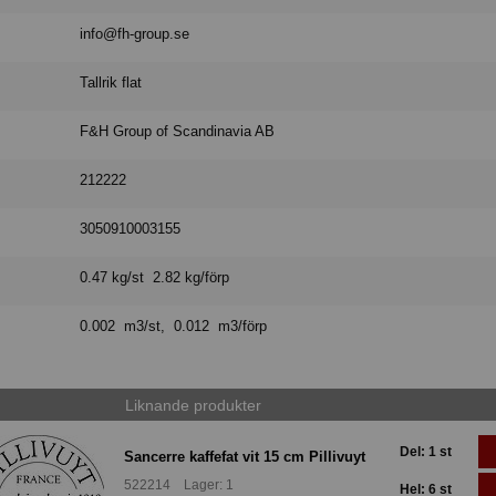
info@fh-group.se
Tallrik flat
F&H Group of Scandinavia AB
212222
3050910003155
0.47 kg/st 2.82 kg/förp
0.002 m3/st, 0.012 m3/förp
Liknande produkter
Del: 1 st
Sancerre kaffefat vit 15 cm Pillivuyt
522214 Lager: 1
Hel: 6 st