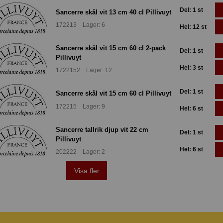
Del: 1 st
Sancerre skål vit 13 cm 40 cl Pillivuyt
172213 Lager: 6
Hel: 12 st
Sancerre skål vit 15 cm 60 cl 2-pack
Del: 1 st
Pillivuyt
Hel: 3 st
1722152 Lager: 12
Del: 1 st
Sancerre skål vit 15 cm 60 cl Pillivuyt
172215 Lager: 9
Hel: 6 st
Sancerre tallrik djup vit 22 cm
Del: 1 st
Pillivuyt
Hel: 6 st
202222 Lager: 2
Visa fler