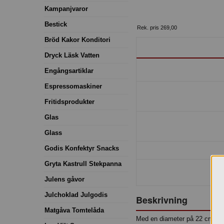
Kampanjvaror
Bestick
Rek. pris 269,00
Bröd Kakor Konditori
Dryck Läsk Vatten
Engångsartiklar
Espressomaskiner
Fritidsprodukter
Glas
Glass
Godis Konfektyr Snacks
Gryta Kastrull Stekpanna
Julens gåvor
Julchoklad Julgodis
Beskrivning
Matgåva Tomtelåda
Med en diameter på 22 cm passa