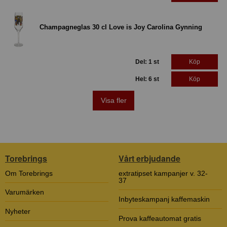
Champagneglas 30 cl Love is Joy Carolina Gynning
Del: 1 st
Köp
Hel: 6 st
Köp
Visa fler
Torebrings
Vårt erbjudande
Om Torebrings
extratipset kampanjer v. 32-
37
Varumärken
Inbyteskampanj kaffemaskin
Nyheter
Prova kaffeautomat gratis