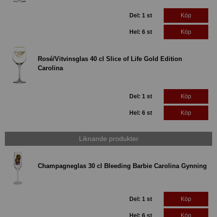
Del: 1 st
Köp
Hel: 6 st
Köp
Rosé/Vitvinsglas 40 cl Slice of Life Gold Edition
Carolina
Del: 1 st
Köp
Hel: 6 st
Köp
Liknande produkter
Champagneglas 30 cl Bleeding Barbie Carolina Gynning
Del: 1 st
Köp
Hel: 6 st
Köp