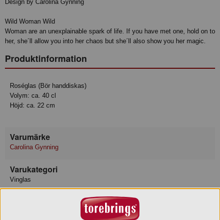
Design by Carolina Gynning
Wild Woman Wild
Woman are an unexplainable spark of life. If you have met one, hold on to
her, she´ll allow you into her chaos but she´ll also show you her magic.
Produktinformation
Roséglas (Bör handdiskas)
Volym: ca. 40 cl
Höjd: ca. 22 cm
Varumärke
Carolina Gynning
Varukategori
Vinglas
Leverantör
Rask & Company AB