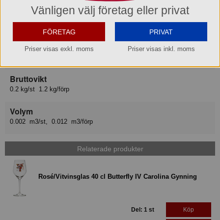
Vänligen välj företag eller privat
Lev art nr
666624
FÖRETAG
PRIVAT
EAN del förp
Priser visas exkl. moms
Priser visas inkl. moms
7350058991274
Bruttovikt
0.2 kg/st 1.2 kg/förp
Volym
0.002 m3/st, 0.012 m3/förp
Relaterade produkter
Rosé/Vitvinsglas 40 cl Butterfly IV Carolina Gynning
Del: 1 st
Köp