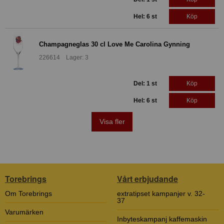
Hel: 6 st
Köp
Champagneglas 30 cl Love Me Carolina Gynning
226614 Lager: 3
Del: 1 st
Köp
Hel: 6 st
Köp
Visa fler
Torebrings
Vårt erbjudande
Om Torebrings
extratipset kampanjer v. 32-
37
Varumärken
Inbyteskampanj kaffemaskin