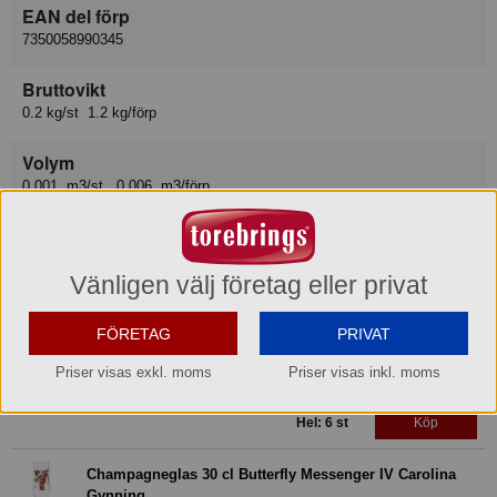
EAN del förp
7350058990345
Bruttovikt
0.2 kg/st 1.2 kg/förp
Volym
0.001 m3/st, 0.006 m3/förp
Relaterade produkter
Vänligen välj företag eller privat
Champagneglas 30 cl Bleeding Barbie Carolina Gynning
226601 Lager: 12
FÖRETAG
PRIVAT
Priser visas exkl. moms
Priser visas inkl. moms
Del: 1 st
Köp
Hel: 6 st
Köp
Champagneglas 30 cl Butterfly Messenger IV Carolina
Gynning