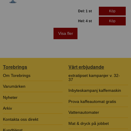
Del: 1 st
Köp
Hel: 4 st
Köp
Visa fler
Torebrings
Vårt erbjudande
Om Torebrings
extratipset kampanjer v. 32-
37
Varumärken
Inbyteskampanj kaffemaskin
Nyheter
Prova kaffeautomat gratis
Arkiv
Vattenautomater
Kontakta oss direkt
Mat & dryck på jobbet
Kundtjänst