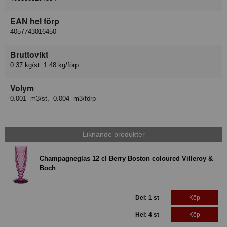
EAN hel förp
4057743016450
Bruttovikt
0.37 kg/st 1.48 kg/förp
Volym
0.001 m3/st, 0.004 m3/förp
Liknande produkter
Champagneglas 12 cl Berry Boston coloured Villeroy &
Boch
Del: 1 st
Köp
Hel: 4 st
Köp