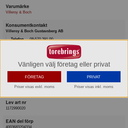
Varumärke
Villeroy & Boch
Konsumentkontakt
Villeroy & Boch Gustavsberg AB
Telefon
08-570 391 00
Hemsida
https://www.villeroy-boch.se/service/contact/
Vänligen välj företag eller privat
Varukategori
Vinglas
FÖRETAG
PRIVAT
Leverantör
Priser visas exkl. moms
Priser visas inkl. moms
Villeroy & Boch Sweden AB
Lev art nr
1172990020
EAN del förp
4003683204334