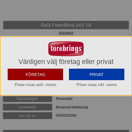
Relä FreshMore 24V 1A
6004002
676,90 kr
Hel förpackning =
1*1 st
Vänligen välj företag eller privat
Lager: 6 förp.
Köp »
FÖRETAG
PRIVAT
Priser visas exkl. moms
Priser visas inkl. moms
Varumärke:
Bonamat Bravilor
Varukategori:
Reservdel
Leverantör:
Bonamat Aktiebolag
Lev art nr:
6004002089