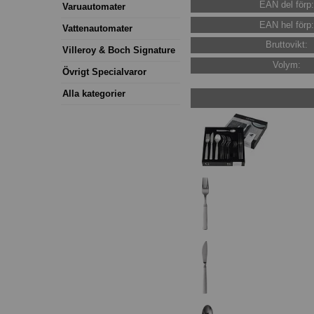
EAN del förp
Varuautomater
EAN hel förp
Vattenautomater
Bruttovikt:
Villeroy & Boch Signature
Volym:
Övrigt Specialvaror
Alla kategorier