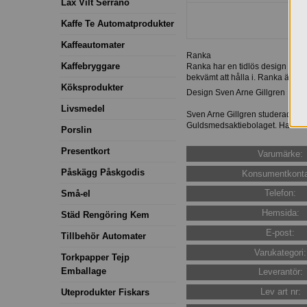
Lax Vilt Serrano
Kaffe Te Automatprodukter
Kaffeautomater
Ranka
Kaffebryggare
Ranka har en tidlös design med en
bekvämt att hålla i. Ranka är tillver
Köksprodukter
Design Sven Arne Gillgren
Livsmedel
Sven Arne Gillgren studerade vid
Guldsmedsaktiebolaget. Hans a
Porslin
Presentkort
Varumärke:
Påskägg Påskgodis
Konsumentkonta
Telefon:
Små-el
Hemsida:
Städ Rengöring Kem
E-post:
Tillbehör Automater
Varukategori:
Torkpapper Tejp
Emballage
Leverantör:
Lev art nr:
Uteprodukter Fiskars