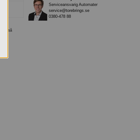
Serviceansvarig Automater
service@torebrings.se
0380-478 88
et är så