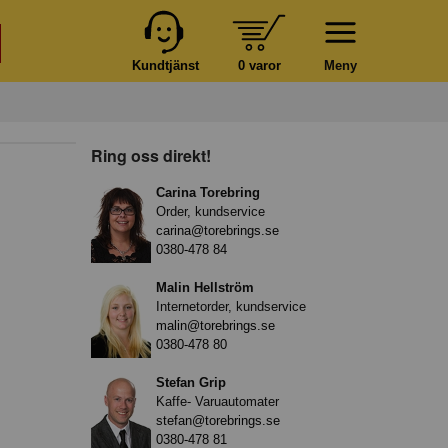
Kundtjänst
0 varor
Meny
Ring oss direkt!
Carina Torebring
Order, kundservice
carina@torebrings.se
0380-478 84
Malin Hellström
Internetorder, kundservice
malin@torebrings.se
0380-478 80
Stefan Grip
Kaffe- Varuautomater
stefan@torebrings.se
0380-478 81