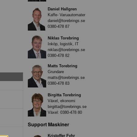
Daniel Hallgren
Kaffe- Varuautomater
daniel@torebrings.se
0380-478 87
Niklas Torebring
Inköp, logistik, IT
niklas@torebrings.se
0380-478 82
Matts Torebring
Grundare
matts@torebrings.se
0380-478 83
Birgitta Torebring
Växel, ekonomi
birgitta@torebrings.se
Växel:
0380-478 80
Support Maskiner
Kristoffer Fyhr