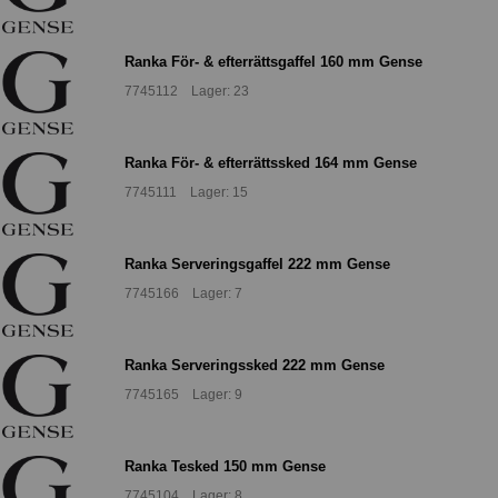
Ranka För- & efterrättsgaffel 160 mm Gense
7745112 Lager: 23
Ranka För- & efterrättssked 164 mm Gense
7745111 Lager: 15
Ranka Serveringsgaffel 222 mm Gense
7745166 Lager: 7
Ranka Serveringssked 222 mm Gense
7745165 Lager: 9
Ranka Tesked 150 mm Gense
7745104 Lager: 8