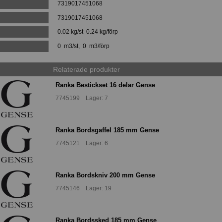
:
7319017451068
:
7319017451068
0.02 kg/st 0.24 kg/förp
0 m3/st, 0 m3/förp
Relaterade produkter
Ranka Bestickset 16 delar Gense
7745199 Lager: 7
Ranka Bordsgaffel 185 mm Gense
7745121 Lager: 6
Ranka Bordskniv 200 mm Gense
7745146 Lager: 19
Ranka Bordssked 185 mm Gense