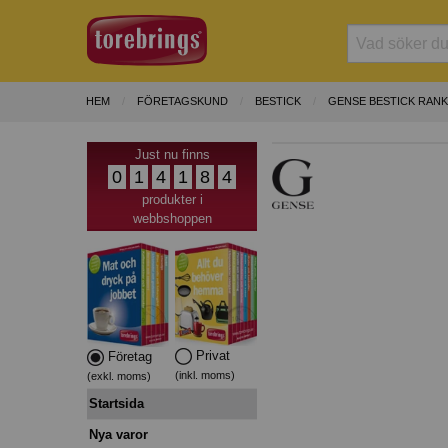
HEM
FÖRETAGSKUND
BESTICK
GENSE BESTICK RAN
Just nu finns
0
1
4
1
8
4
produkter i
webbshoppen
Privat
Företag
(inkl. moms)
(exkl. moms)
Startsida
Nya varor