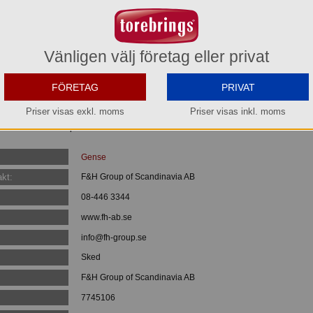
Köp »
Vänligen välj företag eller privat
kel form och återhållsam dekoration. Besticket har blivit en klassiker, just för att d
kat i 18/8 rostfritt stål.
FÖRETAG
PRIVAT
Priser visas exkl. moms
Priser visas inkl. moms
 Konstindustriella skolan i Stockholm. Han blev senare konstnärlig ledare för
rbeten är samlade på Nationalmuseum i Stockholm.
Gense
kt:
F&H Group of Scandinavia AB
08-446 3344
www.fh-ab.se
info@fh-group.se
Sked
F&H Group of Scandinavia AB
7745106