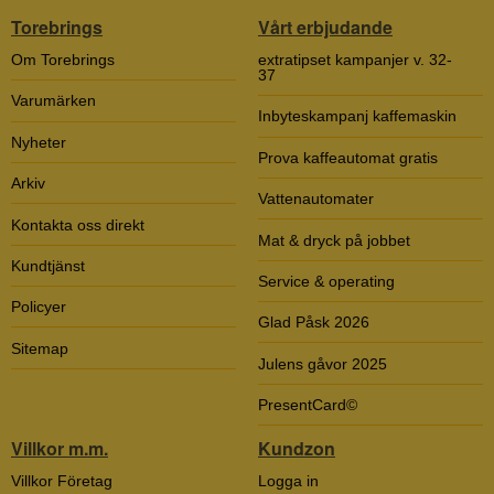
Torebrings
Vårt erbjudande
Om Torebrings
extratipset kampanjer v. 32-
37
Varumärken
Inbyteskampanj kaffemaskin
Nyheter
Prova kaffeautomat gratis
Arkiv
Vattenautomater
Kontakta oss direkt
Mat & dryck på jobbet
Kundtjänst
Service & operating
Policyer
Glad Påsk 2026
Sitemap
Julens gåvor 2025
PresentCard©
Villkor m.m.
Kundzon
Villkor Företag
Logga in