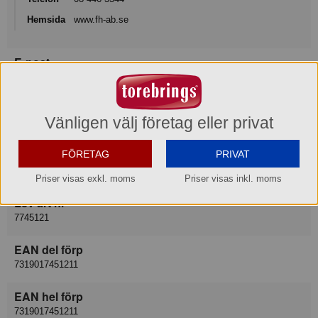
Hemsida
www.fh-ab.se
E-post
info@fh-group.se
Varukategori
Vänligen välj företag eller privat
Gaffel
Leverantör
FÖRETAG
PRIVAT
F&H Group of Scandinavia AB
Priser visas exkl. moms
Priser visas inkl. moms
Lev art nr
7745121
EAN del förp
7319017451211
EAN hel förp
7319017451211