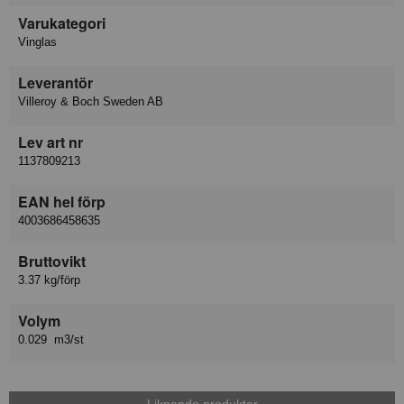
Varukategori
Vinglas
Leverantör
Villeroy & Boch Sweden AB
Lev art nr
1137809213
EAN hel förp
4003686458635
Bruttovikt
3.37 kg/förp
Volym
0.029 m3/st
Liknande produkter