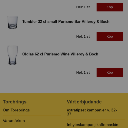
Hel: 1 st
Köp
Tumbler 32 cl small Purismo Bar Villeroy & Boch
Hel: 1 st
Köp
Ölglas 62 cl Purismo Wine Villeroy & Boch
Hel: 1 st
Köp
Torebrings
Vårt erbjudande
Om Torebrings
extratipset kampanjer v. 32-
37
Varumärken
Inbyteskampanj kaffemaskin