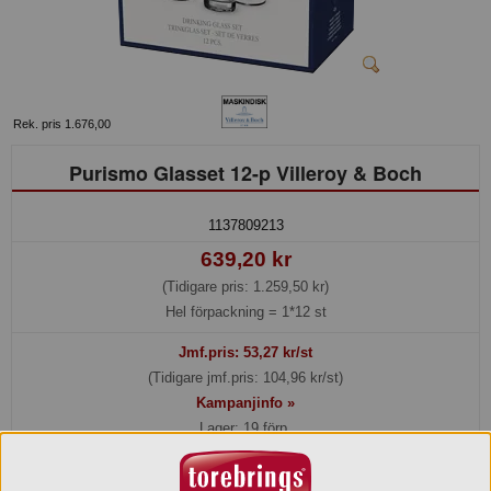
Rek. pris 1.676,00
Purismo Glasset 12-p Villeroy & Boch
1137809213
639,20 kr
(Tidigare pris: 1.259,50 kr)
Hel förpackning =
1*12 st
Jmf.pris:
53,27
kr/st
(Tidigare jmf.pris: 104,96 kr/st)
Kampanjinfo »
Lager: 19 förp.
Köp »