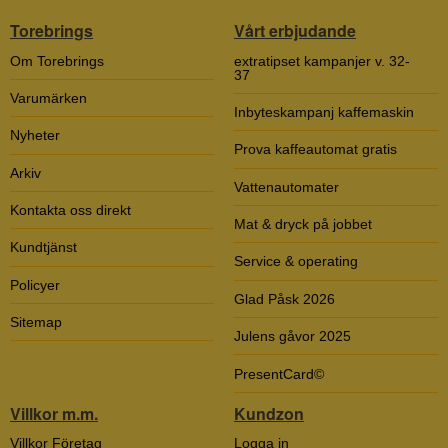
Torebrings
Vårt erbjudande
Om Torebrings
extratipset kampanjer v. 32-
37
Varumärken
Inbyteskampanj kaffemaskin
Nyheter
Prova kaffeautomat gratis
Arkiv
Vattenautomater
Kontakta oss direkt
Mat & dryck på jobbet
Kundtjänst
Service & operating
Policyer
Glad Påsk 2026
Sitemap
Julens gåvor 2025
PresentCard©
Villkor m.m.
Kundzon
Villkor Företag
Logga in