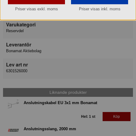
Varumärke
Priser visas exkl. moms
Priser visas inkl. moms
Bonamat Bravilor
Varukategori
Reservdel
Leverantör
Bonamat Aktiebolag
Lev art nr
6301526000
Liknande produkter
Anslutningskabel EU 3x1 mm Bonamat
Hel: 1 st
Köp
Anslutningsslang, 2000 mm