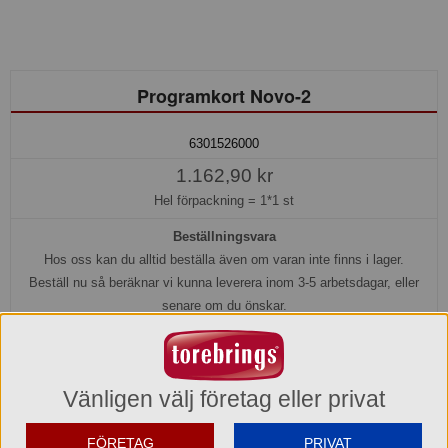
Programkort Novo-2
6301526000
1.162,90 kr
Hel förpackning =
1*1 st
Beställningsvara
Hos oss kan du alltid beställa även om varan inte finns i lager.
Beställ nu så beräknar vi kunna leverera inom 3-5 arbetsdagar, eller
senare om du önskar.
Köp »
Vänligen välj företag eller privat
Produktinformation
FÖRETAG
PRIVAT