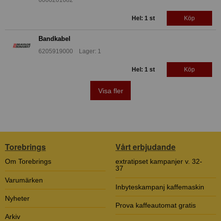
Hel: 1 st
Köp
Bandkabel
6205919000 Lager: 1
Hel: 1 st
Köp
Visa fler
Torebrings
Vårt erbjudande
Om Torebrings
extratipset kampanjer v. 32-
37
Varumärken
Inbyteskampanj kaffemaskin
Nyheter
Prova kaffeautomat gratis
Arkiv