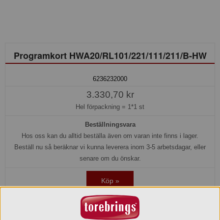
Programkort HWA20/RL101/221/111/211/B-HW
6236232000
3.330,70 kr
Hel förpackning =
1*1 st
Beställningsvara
Hos oss kan du alltid beställa även om varan inte finns i lager.
Beställ nu så beräknar vi kunna leverera inom 3-5 arbetsdagar, eller
senare om du önskar.
Köp »
Produktinformation