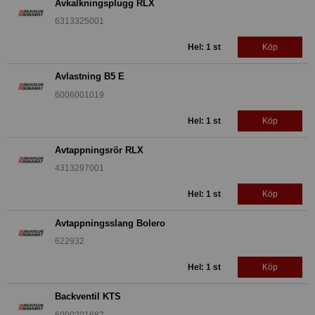
Avkalkningsplugg RLX
6313325001
Hel: 1 st
Köp
Avlastning B5 E
6006001019
Hel: 1 st
Köp
Avtappningsrör RLX
4313297001
Hel: 1 st
Köp
Avtappningsslang Bolero
622932
Hel: 1 st
Köp
Backventil KTS
6000201682