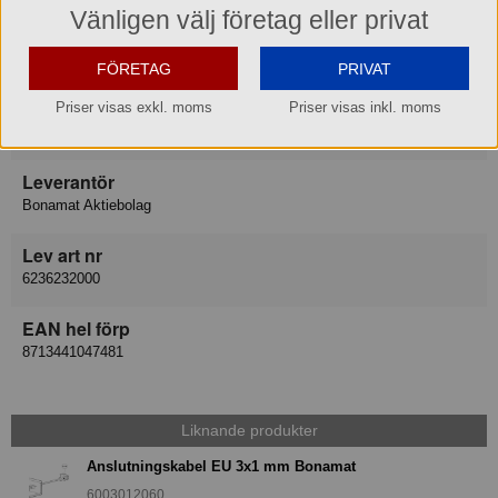
Vänligen välj företag eller privat
Varumärke
Bonamat Bravilor
FÖRETAG
PRIVAT
Varukategori
Priser visas exkl. moms
Priser visas inkl. moms
Reservdel
Leverantör
Bonamat Aktiebolag
Lev art nr
6236232000
EAN hel förp
8713441047481
Liknande produkter
Anslutningskabel EU 3x1 mm Bonamat
6003012060