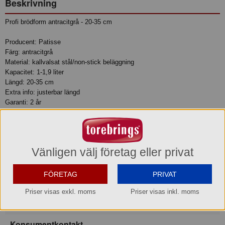
Beskrivning
Profi brödform antracitgrå - 20-35 cm
Producent: Patisse
Färg: antracitgrå
Material: kallvalsat stål/non-stick beläggning
Kapacitet: 1-1,9 liter
Längd: 20-35 cm
Extra info: justerbar längd
Garanti: 2 år
Produktinformation
Vänligen välj företag eller privat
Garanti
24 månader
FÖRETAG
PRIVAT
Varumärke
Priser visas exkl. moms
Priser visas inkl. moms
Patisse
Konsumentkontakt