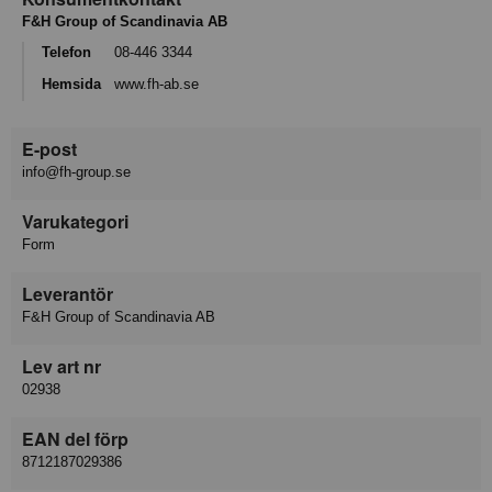
F&H Group of Scandinavia AB
Telefon
08-446 3344
Hemsida
www.fh-ab.se
E-post
info@fh-group.se
Varukategori
Form
Leverantör
F&H Group of Scandinavia AB
Lev art nr
02938
EAN del förp
8712187029386