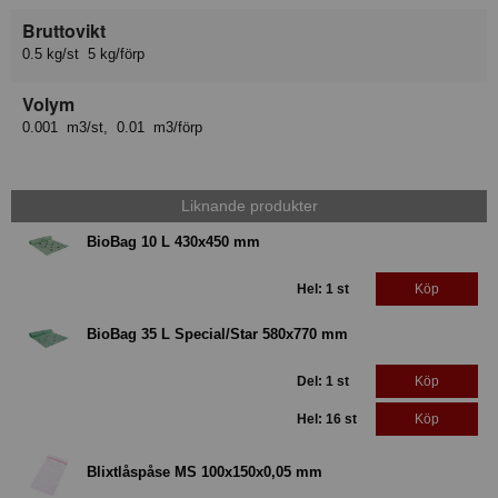
Bruttovikt
0.5 kg/st 5 kg/förp
Volym
0.001 m3/st, 0.01 m3/förp
Liknande produkter
BioBag 10 L 430x450 mm
Hel: 1 st
Köp
BioBag 35 L Special/Star 580x770 mm
Del: 1 st
Köp
Hel: 16 st
Köp
Blixtlåspåse MS 100x150x0,05 mm