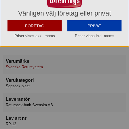
Passar till plastkärl 240- och 660-liter. Rymmer 370 liter.
Säckförslutare ingår.
Vänligen välj företag eller privat
Produktinformation
FÖRETAG
PRIVAT
Relaterade sökord
Priser visas exkl. moms
Priser visas inkl. moms
Pantsäck
Returburkar
Pantflaskor
Pantburkar
Pet
Petflaskor
Varumärke
Svenska Retursystem
Varukategori
Sopsäck plast
Leverantör
Returpack-burk Svenska AB
Lev art nr
RP-12