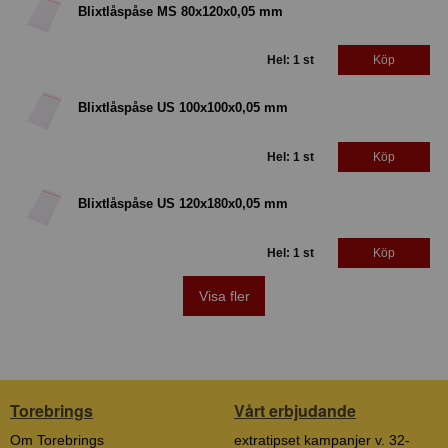
Blixtlåspåse MS 80x120x0,05 mm
Hel: 1 st
Köp
Blixtlåspåse US 100x100x0,05 mm
Hel: 1 st
Köp
Blixtlåspåse US 120x180x0,05 mm
Hel: 1 st
Köp
Visa fler
Torebrings
Vårt erbjudande
Om Torebrings
extratipset kampanjer v. 32-