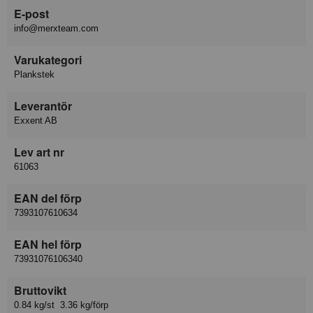
E-post
info@merxteam.com
Varukategori
Plankstek
Leverantör
Exxent AB
Lev art nr
61063
EAN del förp
7393107610634
EAN hel förp
73931076106340
Bruttovikt
0.84 kg/st 3.36 kg/förp