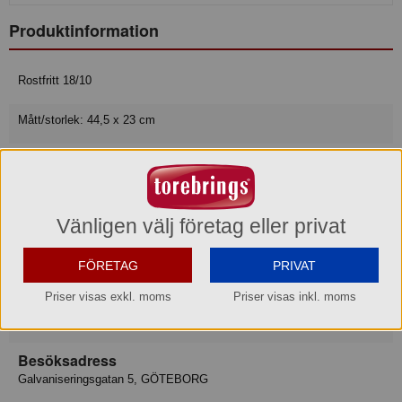
Produktinformation
Rostfritt 18/10
Mått/storlek: 44,5 x 23 cm
Varumärke
Exxent
Vänligen välj företag eller privat
Konsumentkontakt
Merx Team AB
FÖRETAG
PRIVAT
Telefon
031-50 67 00
Priser visas exkl. moms
Priser visas inkl. moms
Hemsida
www.merxteam.com
Besöksadress
Galvaniseringsgatan 5, GÖTEBORG