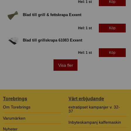
Hel: 1 st
Köp
Blad till grill & fettskrapa Exxent
Hel: 1 st
Köp
Blad till grillskrapa 61083 Exxent
Hel: 1 st
Köp
Visa fler
Torebrings
Vårt erbjudande
Om Torebrings
extratipset kampanjer v. 32-
37
Varumärken
Inbyteskampanj kaffemaskin
Nyheter