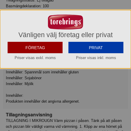
Tillagningsstatus: Ej tillagad
Basmängdeklaration: 100
Energi 1052 kJ
Energi 250 kcal
Fett 9.7 g
varav mättat fett 4.4 g
Vänligen välj företag eller privat
Kolhydrat 29 g
varav sockerarter 1.8 g
Protein 11 g
FÖRETAG
PRIVAT
Motsvarande salt 1.0 g
Priser visas exkl. moms
Priser visas inkl. moms
Allergiinfo
Innehåller: Spannmål som innehåller gluten
Innehåller: Sojabönor
Innehåller: Mjölk
Innehåller:
Produkten innehåller det angivna allergenet.
Tillagningsanvisning
TILLAGNING I MIKROUGN Värm pizzan i påsen. Tänk på att påsen
och pizzan blir väldigt varma vid värmning. 1. Klipp av ena hörnet på