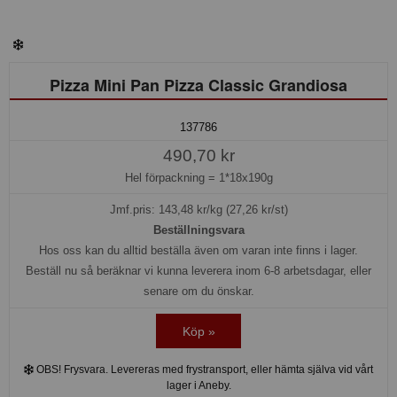
Pizza Mini Pan Pizza Classic Grandiosa
137786
490,70 kr
Hel förpackning =
1*18x190g
Jmf.pris:
143,48
kr/kg (27,26 kr/st)
Beställningsvara
Hos oss kan du alltid beställa även om varan inte finns i lager.
Beställ nu så beräknar vi kunna leverera inom 6-8 arbetsdagar, eller
senare om du önskar.
Köp »
OBS! Frysvara. Levereras med frystransport, eller hämta själva vid vårt
lager i Aneby.