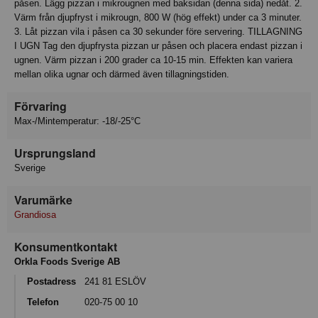
påsen. Lägg pizzan i mikrougnen med baksidan (denna sida) nedåt. 2.
Värm från djupfryst i mikrougn, 800 W (hög effekt) under ca 3 minuter.
3. Låt pizzan vila i påsen ca 30 sekunder före servering. TILLAGNING
I UGN Tag den djupfrysta pizzan ur påsen och placera endast pizzan i
ugnen. Värm pizzan i 200 grader ca 10-15 min. Effekten kan variera
mellan olika ugnar och därmed även tillagningstiden.
Förvaring
Max-/Mintemperatur: -18/-25°C
Ursprungsland
Sverige
Varumärke
Grandiosa
Konsumentkontakt
Orkla Foods Sverige AB
Postadress
241 81 ESLÖV
Telefon
020-75 00 10