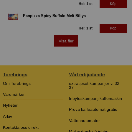
Hel: 1 st
Köp
Panpizza Spicy Buffalo Melt Billys
Hel: 1 st
Köp
Visa fler
Torebrings
Vårt erbjudande
Om Torebrings
extratipset kampanjer v. 32-
37
Varumärken
Inbyteskampanj kaffemaskin
Nyheter
Prova kaffeautomat gratis
Arkiv
Vattenautomater
Kontakta oss direkt
Mat & dryck på jobbet