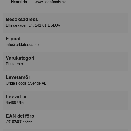
Hemsida
www.orklafoods.se
Besöksadress
Ellingevägen 14, 241 81 ESLÖV
E-post
info@orklafoods.se
Varukategori
Pizza mini
Leverantör
Orkla Foods Sverige AB
Lev art nr
454007786
EAN del förp
7310240077865