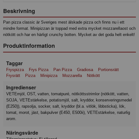
Beskrivning
Pan pizza classic är Sveriges mest älskade pizza och finns nu i ett
mindre format. Minipizzan är toppad med extra mycket mozzarellaost och
nötkött och har en härligt crunchy botten. Mycket av det goda helt enkelt!
Produktinformation
Taggar
Fryspizza
Frys Pizza
Pan Pizza
Gradiosa
Portionsrätt
Frysrätt
Pizza
Minipizza
Mozzarella
Nötkött
Ingredienser
VETEmjöl, OST, vatten, tomatpuré, nötköttsstrimlor (nötkött, vatten,
SOJA, VETEstärkelse, potatismjöl, salt, kryddor, konserveringsmedel
(E250)), rapsolja, socker, salt, kryddor (bl.a. vitlök, libbsticka), lök,
tomat, morot, jäst, bakpulver (E450, E500ii), VETEstärkelse, naturlig
arom.
Näringsvärde