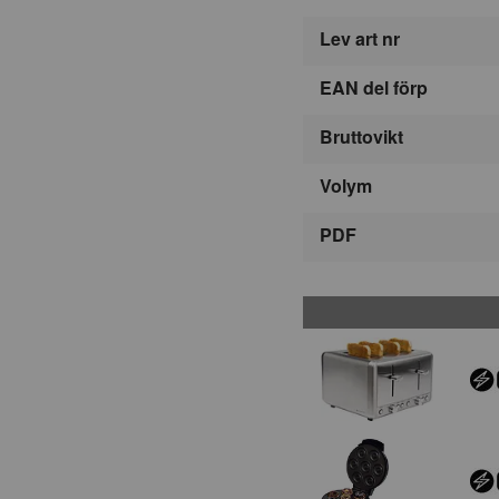
Lev art nr
EAN del förp
Bruttovikt
Volym
PDF