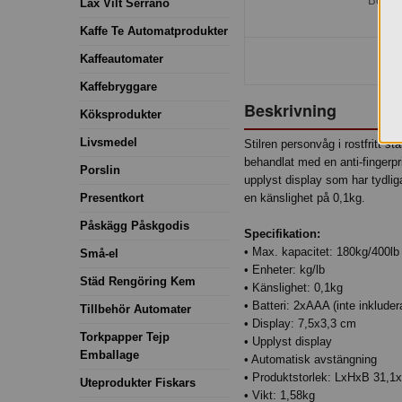
Bestäl
Lax Vilt Serrano
Kaffe Te Automatprodukter
Kaffeautomater
Kaffebryggare
Beskrivning
Köksprodukter
Livsmedel
Stilren personvåg i rostfritt 
behandlat med en anti-fingerpr
Porslin
upplyst display som har tydliga
Presentkort
en känslighet på 0,1kg.
Påskägg Påskgodis
Specifikation:
• Max. kapacitet: 180kg/400lb
Små-el
• Enheter: kg/lb
Städ Rengöring Kem
• Känslighet: 0,1kg
• Batteri: 2xAAA (inte inkluder
Tillbehör Automater
• Display: 7,5x3,3 cm
Torkpapper Tejp
• Upplyst display
Emballage
• Automatisk avstängning
• Produktstorlek: LxHxB 31,1
Uteprodukter Fiskars
• Vikt: 1,58kg