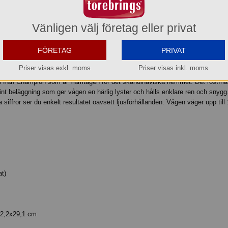
l idag före kl. 15:00 så beräknar vi få in den i lager den 2026-08-12.
Transporttid till Dig som kund tillkommer.
Vänligen välj företag eller privat
Köp »
FÖRETAG
PRIVAT
Priser visas exkl. moms
Priser visas inkl. moms
stål från Champion som är framtagen för det skandinaviska hemmet. Det rostfria 
int beläggning som ger vågen en härlig lyster och hålls enklare ren och snyg
 siffror ser du enkelt resultatet oavsett ljusförhållanden. Vågen väger upp til
at)
x2,2x29,1 cm