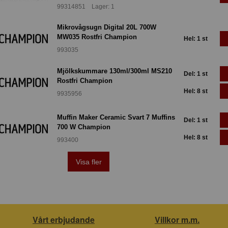
99314851 Lager: 1
Mikrovågsugn Digital 20L 700W
MW035 Rostfri Champion
Hel: 1 st
993035
Mjölkskummare 130ml/300ml MS210
Del: 1 st
Rostfri Champion
Hel: 8 st
9935956
Muffin Maker Ceramic Svart 7 Muffins
Del: 1 st
700 W Champion
Hel: 8 st
993400
Visa fler
Vårt erbjudande
Villkor m.m.