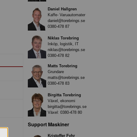
Daniel Hallgren
Kaffe- Varuautomater
daniel@torebrings.se
0380-478 87
Niklas Torebring
Inköp, logistik, IT
niklas@torebrings.se
0380-478 82
Matts Torebring
Grundare
matts@torebrings.se
0380-478 83
Birgitta Torebring
Växel, ekonomi
birgitta@torebrings.se
Växel:
0380-478 80
Support Maskiner
Kristoffer Fyhr