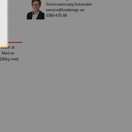
Serviceansvarig Automater
service@torebrings.se
0380-478 88
stålet är
g. Med en
l 180kg med