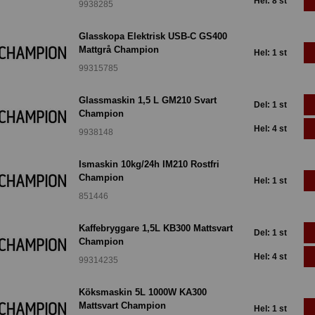
Hel: 8 st
9938285
Glasskopa Elektrisk USB-C GS400
Mattgrå Champion
Hel: 1 st
99315785
Glassmaskin 1,5 L GM210 Svart
Del: 1 st
Champion
Hel: 4 st
9938148
Ismaskin 10kg/24h IM210 Rostfri
Champion
Hel: 1 st
851446
Kaffebryggare 1,5L KB300 Mattsvart
Del: 1 st
Champion
Hel: 4 st
99314235
Köksmaskin 5L 1000W KA300
Mattsvart Champion
Hel: 1 st