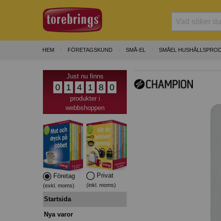
HEM
FÖRETAGSKUND
SMÅ-EL
SMÅEL HUSHÅLLSPRO
Just nu finns
0
1
4
1
8
0
produkter i
webbshoppen
Privat
Företag
(inkl. moms)
(exkl. moms)
Startsida
Nya varor