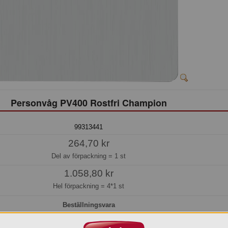
Personvåg PV400 Rostfri Champion
99313441
264,70 kr
Del av förpackning =
1 st
1.058,80 kr
Hel förpackning =
4*1 st
Beställningsvara
os oss kan du alltid beställa även om varan inte finns i lager.