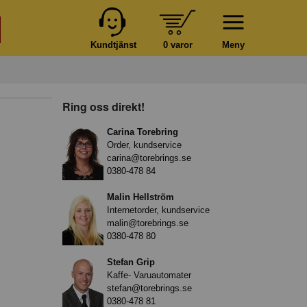
Kundtjänst
0 varor
Meny
Ring oss direkt!
Carina Torebring
Order, kundservice
carina@torebrings.se
0380-478 84
Malin Hellström
Internetorder, kundservice
malin@torebrings.se
0380-478 80
Stefan Grip
Kaffe- Varuautomater
stefan@torebrings.se
0380-478 81