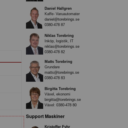
Daniel Hallgren
Kaffe- Varuautomater
daniel@torebrings.se
0380-478 87
Niklas Torebring
Inköp, logistik, IT
niklas@torebrings.se
0380-478 82
Matts Torebring
Grundare
matts@torebrings.se
0380-478 83
Birgitta Torebring
Växel, ekonomi
birgitta@torebrings.se
Växel:
0380-478 80
Support Maskiner
Kristoffer Fyhr