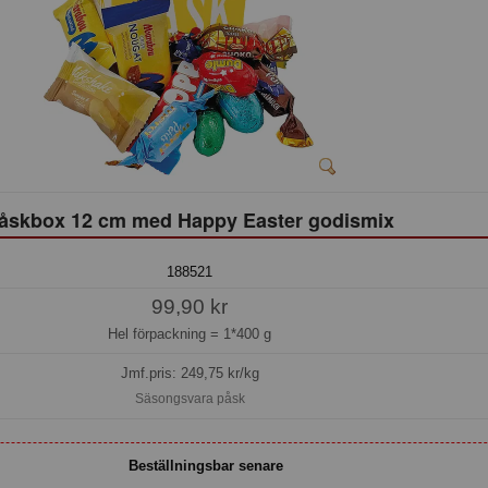
åskbox 12 cm med Happy Easter godismix
188521
99,90 kr
Hel förpackning =
1*400 g
Jmf.pris:
249,75
kr/kg
Säsongsvara påsk
Beställningsbar senare