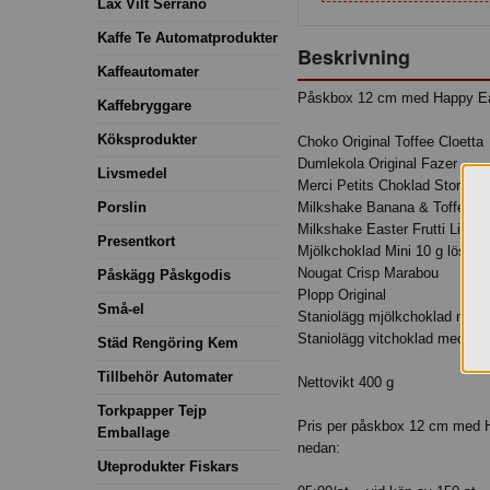
Lax Vilt Serrano
Kaffe Te Automatprodukter
Beskrivning
Kaffeautomater
Påskbox 12 cm med Happy East
Kaffebryggare
Köksprodukter
Choko Original Toffee Cloetta
Dumlekola Original Fazer
Livsmedel
Merci Petits Choklad Storck
Porslin
Milkshake Banana & Toffee M
Milkshake Easter Frutti Limit
Presentkort
Mjölkchoklad Mini 10 g lösvik
Nougat Crisp Marabou
Påskägg Påskgodis
Plopp Original
Små-el
Staniolägg mjölkchoklad med h
Staniolägg vitchoklad med cris
Städ Rengöring Kem
Tillbehör Automater
Nettovikt 400 g
Torkpapper Tejp
Pris per påskbox 12 cm med H
Emballage
nedan:
Uteprodukter Fiskars