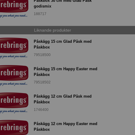
Påskbox 30 cm med Glad Påsk
godismix
188717
Liknande produkter
Påskägg 15 cm Glad Påsk med
Påskbox
79518500
Påskägg 15 cm Happy Easter med
Påskbox
79518502
Påskägg 12 cm Glad Påsk med
Påskbox
1746400
Påskägg 12 cm Happy Easter med
Påskbox