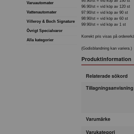
95:90/st = vid köp av 150 st
Varuautomater
96:90/st = vid köp av 120 st
Vattenautomater
97:90/st = vid köp av 90 st
98:90/st = vid köp av 60 st
Villeroy & Boch Signature
99:90/st = vid köp av 1 st
Övrigt Specialvaror
Korrekt pris visas på ordererk
Alla kategorier
(Godisblandning kan variera.)
Produktinformation
Relaterade sökord
Tillagningsanvisning
Varumärke
Varukategori