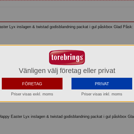
er Lyx inslagen & twistad godisblandning packat i gul påskbox Glad Påsk:
ormor Lisas
ed Edition Mormor Lisas
t Bulk Marabou
Vänligen välj företag eller privat
FÖRETAG
PRIVAT
asselnötskräm 5 g Italien Crispo
p 10 g Italien Crispo
Priser visas exkl. moms
Priser visas inkl. moms
appy Easter Lyx inslagen & twistad godisblandning packat i gul påskbox Gla