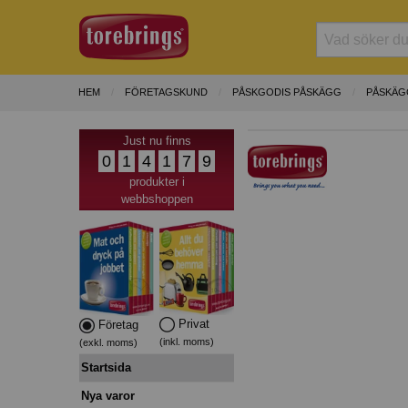
HEM
FÖRETAGSKUND
PÅSKGODIS PÅSKÄGG
PÅSKÄG
Just nu finns
0
1
4
1
7
9
produkter i
webbshoppen
Privat
Företag
(inkl. moms)
(exkl. moms)
Startsida
Nya varor