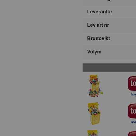
Leverantör
Lev art nr
Bruttovikt
Volym