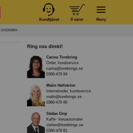
Kundtjänst
0 varor
Meny
 GODISMIX
Ring oss direkt!
Carina Torebring
Order, kundservice
carina@torebrings.se
0380-478 84
Malin Hellström
Internetorder, kundservice
malin@torebrings.se
0380-478 80
Stefan Grip
Kaffe- Varuautomater
stefan@torebrings.se
0380-478 81