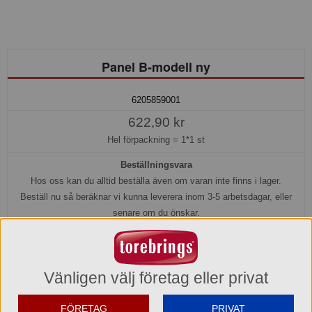
Panel B-modell ny
6205859001
622,90 kr
Hel förpackning =
1*1 st
Beställningsvara
Hos oss kan du alltid beställa även om varan inte finns i lager.
Beställ nu så beräknar vi kunna leverera inom 3-5 arbetsdagar, eller
senare om du önskar.
Köp »
Vänligen välj företag eller privat
Produktinformation
FÖRETAG
PRIVAT