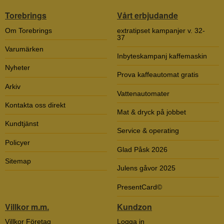
Torebrings
Vårt erbjudande
Om Torebrings
extratipset kampanjer v. 32-
37
Varumärken
Inbyteskampanj kaffemaskin
Nyheter
Prova kaffeautomat gratis
Arkiv
Vattenautomater
Kontakta oss direkt
Mat & dryck på jobbet
Kundtjänst
Service & operating
Policyer
Glad Påsk 2026
Sitemap
Julens gåvor 2025
PresentCard©
Villkor m.m.
Kundzon
Villkor Företag
Logga in