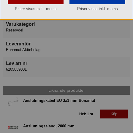
Varumärke
Priser visas exkl. moms
Priser visas inkl. moms
Bonamat Bravilor
Varukategori
Reservdel
Leverantör
Bonamat Aktiebolag
Lev art nr
6205859001
Liknande produkter
Anslutningskabel EU 3x1 mm Bonamat
Hel: 1 st
Köp
Anslutningsslang, 2000 mm