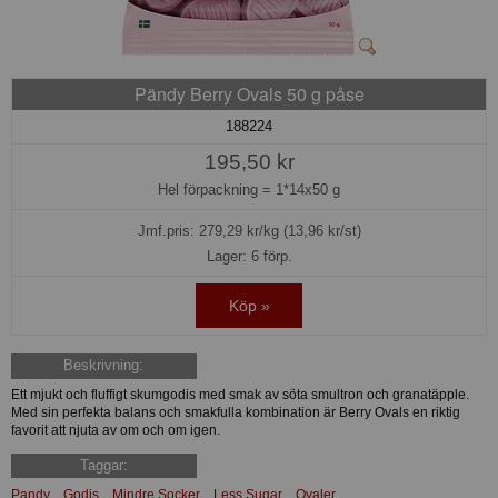
Pändy Berry Ovals 50 g påse
188224
195,50 kr
Hel förpackning =
1*14x50 g
Jmf.pris:
279,29
kr/kg (13,96 kr/st)
Lager: 6 förp.
Köp »
Beskrivning:
Ett mjukt och fluffigt skumgodis med smak av söta smultron och granatäpple.
Med sin perfekta balans och smakfulla kombination är Berry Ovals en riktig
favorit att njuta av om och om igen.
Taggar:
Pandy
Godis
Mindre Socker
Less Sugar
Ovaler