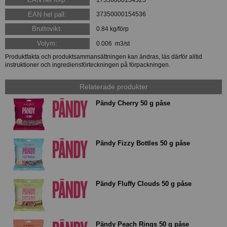
EAN hel pall:
37350000154536
Bruttovikt:
0.84 kg/förp
Volym:
0.006 m3/st
Produktfakta och produktsammansättningen kan ändras, läs därför alltid
instruktioner och ingrediensförteckningen på förpackningen.
Relaterade produkter
Pändy Cherry 50 g påse
Pändy Fizzy Bottles 50 g påse
Pändy Fluffy Clouds 50 g påse
Pändy Peach Rings 50 g påse