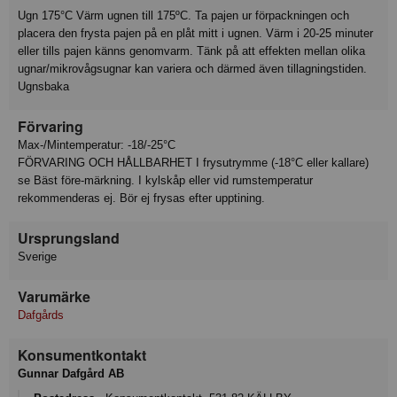
Ugn 175°C Värm ugnen till 175ºC. Ta pajen ur förpackningen och
placera den frysta pajen på en plåt mitt i ugnen. Värm i 20-25 minuter
eller tills pajen känns genomvarm. Tänk på att effekten mellan olika
ugnar/mikrovågsugnar kan variera och därmed även tillagningstiden.
Ugnsbaka
Förvaring
Max-/Mintemperatur: -18/-25°C
FÖRVARING OCH HÅLLBARHET I frysutrymme (-18°C eller kallare)
se Bäst före-märkning. I kylskåp eller vid rumstemperatur
rekommenderas ej. Bör ej frysas efter upptining.
Ursprungsland
Sverige
Varumärke
Dafgårds
Konsumentkontakt
Gunnar Dafgård AB