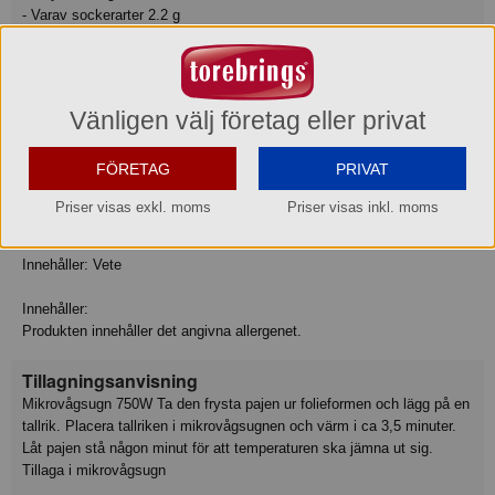
- Varav sockerarter 2.2 g
Protein 10 g
Salt 1.1 g
Fiber 0.9 g
Vänligen välj företag eller privat
Allergiinfo
Innehåller: Spannmål som innehåller gluten
FÖRETAG
PRIVAT
Innehåller: Laktos
Innehåller: Mjölk
Priser visas exkl. moms
Priser visas inkl. moms
Innehåller: Ägg
Innehåller: Korn
Innehåller: Vete
Innehåller:
Produkten innehåller det angivna allergenet.
Tillagningsanvisning
Mikrovågsugn 750W Ta den frysta pajen ur folieformen och lägg på en
tallrik. Placera tallriken i mikrovågsugnen och värm i ca 3,5 minuter.
Låt pajen stå någon minut för att temperaturen ska jämna ut sig.
Tillaga i mikrovågsugn