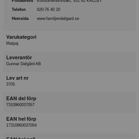
Postadress
Konsumentkontakt, 531 82 KÄLLBY
Telefon
020-76 40 20
Hemsida
www.familjendafgard.se
Varukategori
Matpaj
Leverantör
Gunnar Dafgård AB
Lev art nr
3705
EAN del förp
7310960037057
EAN hel förp
17310960037054