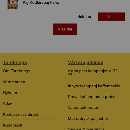
Paj Köttfärspaj Felix
Hel: 1 st
Köp
Visa fler
Torebrings
Vårt erbjudande
Om Torebrings
extratipset kampanjer v. 32-
37
Varumärken
Inbyteskampanj kaffemaskin
Nyheter
Prova kaffeautomat gratis
Arkiv
Vattenautomater
Kontakta oss direkt
Mat & dryck på jobbet
Kundtjänst
Service & operating