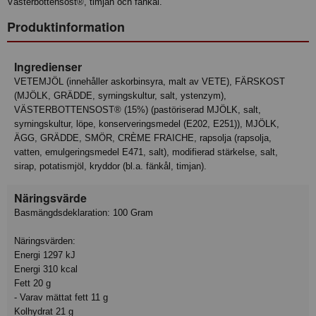
Västerbottensost®, timjan och fänkål.
Produktinformation
Ingredienser
VETEMJÖL (innehåller askorbinsyra, malt av VETE), FÄRSKOST
(MJÖLK, GRÄDDE, syrningskultur, salt, ystenzym),
VÄSTERBOTTENSOST® (15%) (pastöriserad MJÖLK, salt,
syrningskultur, löpe, konserveringsmedel (E202, E251)), MJÖLK,
ÄGG, GRÄDDE, SMÖR, CRÈME FRAICHE, rapsolja (rapsolja,
vatten, emulgeringsmedel E471, salt), modifierad stärkelse, salt,
sirap, potatismjöl, kryddor (bl.a. fänkål, timjan).
Näringsvärde
Basmängdsdeklaration: 100 Gram
Näringsvärden:
Energi 1297 kJ
Energi 310 kcal
Fett 20 g
- Varav mättat fett 11 g
Kolhydrat 21 g