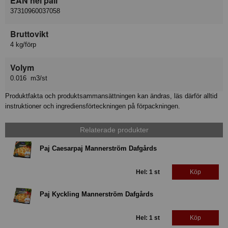
EAN hel pall
37310960037058
Bruttovikt
4 kg/förp
Volym
0.016 m3/st
Produktfakta och produktsammansättningen kan ändras, läs därför alltid
instruktioner och ingrediensförteckningen på förpackningen.
Relaterade produkter
Paj Caesarpaj Mannerström Dafgårds
Hel: 1 st
Köp
Paj Kyckling Mannerström Dafgårds
Hel: 1 st
Köp