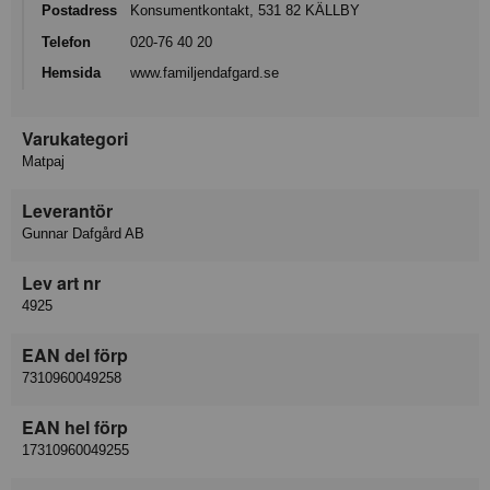
Postadress
Konsumentkontakt, 531 82 KÄLLBY
Telefon
020-76 40 20
Hemsida
www.familjendafgard.se
Varukategori
Matpaj
Leverantör
Gunnar Dafgård AB
Lev art nr
4925
EAN del förp
7310960049258
EAN hel förp
17310960049255