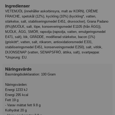
Ingredienser
VETEMJÖL (innehåller askorbinsyra, malt av KORN), CRÈME
FRAICHE, spetskål (12%), kyckling (10%) (kyckling*, vatten,
stärkelse, salt, stabiliseringsmedel E451, druvsocker), Grana Padano
(9%)(MJÖLK, salt, löpe, konserveringsmedel E1105 (från ÄGG)),
MJÖLK, ÄGG, SMÖR, rapsolja (rapsolja, vatten, emulgeringsmedel
E471, salt), lök, GRÄDDE, modifierad stärkelse, bacon (1%)
(griskött*, vatten, salt, rökarom, antioxidationsmedel E331,
stabiliseringsmedel E451, konserveringsmedel E250), salt, vitlök,
DIJONSENAP (vatten, SENAPSFRÖ, ättika, salt), svartpeppar.
*Ursprung: EU.
Näringsvärde
Basmängdsdeklaration: 100 Gram
Näringsvärden:
Energi 1233 kJ
Energi 295 kcal
Fett 19 g
- Varav mättat fett 9.8 g
Kolhydrat 20 g