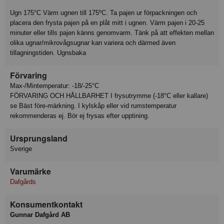
Ugn 175°C Värm ugnen till 175ºC. Ta pajen ur förpackningen och
placera den frysta pajen på en plåt mitt i ugnen. Värm pajen i 20-25
minuter eller tills pajen känns genomvarm. Tänk på att effekten mellan
olika ugnar/mikrovågsugnar kan variera och därmed även
tillagningstiden. Ugnsbaka
Förvaring
Max-/Mintemperatur: -18/-25°C
FÖRVARING OCH HÅLLBARHET I frysutrymme (-18°C eller kallare)
se Bäst före-märkning. I kylskåp eller vid rumstemperatur
rekommenderas ej. Bör ej frysas efter upptining.
Ursprungsland
Sverige
Varumärke
Dafgårds
Konsumentkontakt
Gunnar Dafgård AB