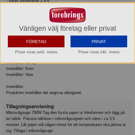
- Varav sockerarter 2.9 g
Protein 10 g
Salt 1.2 g
Fiber 1.3 g
Vänligen välj företag eller privat
Allergiinfo
Innehåller: Spannmål som innehåller gluten
FÖRETAG
PRIVAT
Innehåller: Laktos
Innehåller: Mjölk
Priser visas exkl. moms
Priser visas inkl. moms
Innehåller: Ägg
Innehåller: Senap
Innehåller: Korn
Innehåller: Vete
Innehåller:
Produkten innehåller det angivna allergenet.
Tillagningsanvisning
Mikrovågsugn 750W Tag den frysta pajen ur folieformen och lägg på
en tallrik. Placera tallriken i mikrovågsugnen och värm i ca 3,5
minuter. Låt pajen stå någon minut för att temperaturen ska jämna ut
sig. Tillaga i mikrovågsugn