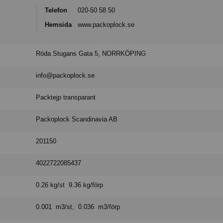
Telefon
020-50 58 50
Hemsida
www.packoplock.se
Röda Stugans Gata 5, NORRKÖPING
info@packoplock.se
Packtejp transparant
Packoplock Scandinavia AB
201150
4022722085437
0.26 kg/st 9.36 kg/förp
0.001 m3/st, 0.036 m3/förp