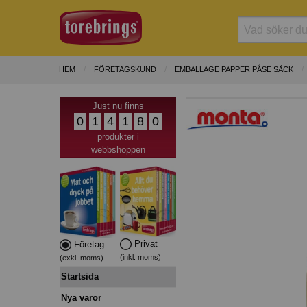
HEM
FÖRETAGSKUND
EMBALLAGE PAPPER PÅSE SÄCK
Just nu finns
0
1
4
1
8
0
produkter i
webbshoppen
Privat
Företag
(inkl. moms)
(exkl. moms)
Startsida
Nya varor