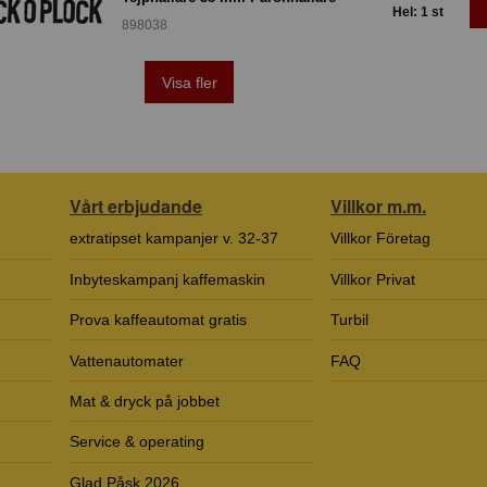
Hel: 1 st
898038
Visa fler
Vårt erbjudande
Villkor m.m.
extratipset kampanjer v. 32-37
Villkor Företag
Inbyteskampanj kaffemaskin
Villkor Privat
Prova kaffeautomat gratis
Turbil
Vattenautomater
FAQ
Mat & dryck på jobbet
Service & operating
Glad Påsk 2026