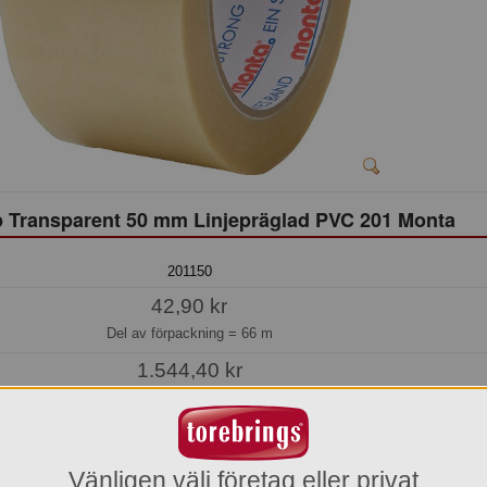
p Transparent 50 mm Linjepräglad PVC 201 Monta
201150
42,90 kr
Del av förpackning =
66 m
1.544,40 kr
Hel förpackning =
36*66 m
Jmf.pris:
0,65
kr/meter
Vänligen välj företag eller privat