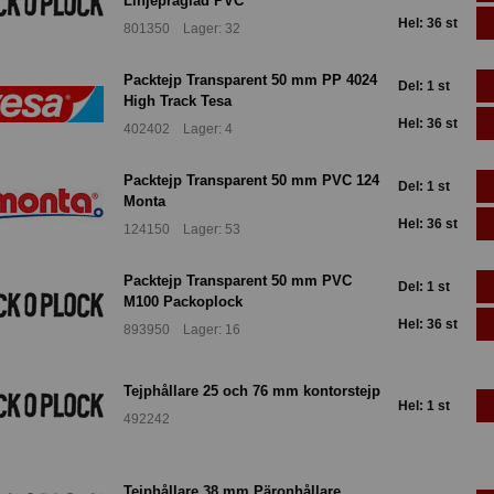
Linjepräglad PVC
Hel: 36 st
801350 Lager: 32
Packtejp Transparent 50 mm PP 4024
Del: 1 st
High Track Tesa
Hel: 36 st
402402 Lager: 4
Packtejp Transparent 50 mm PVC 124
Del: 1 st
Monta
Hel: 36 st
124150 Lager: 53
Packtejp Transparent 50 mm PVC
Del: 1 st
M100 Packoplock
Hel: 36 st
893950 Lager: 16
Tejphållare 25 och 76 mm kontorstejp
Hel: 1 st
492242
Tejphållare 38 mm Päronhållare