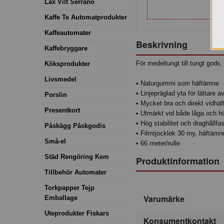
Lax Vilt Serrano
Kaffe Te Automatprodukter
Kaffeautomater
Beskrivning
Kaffebryggare
För medeltungt till tungt gods.
Köksprodukter
Livsmedel
• Naturgummi som häftämne
• Linjepräglad yta för lättare av
Porslin
• Mycket bra och direkt vidhäf
Presentkort
• Utmärkt vid både låga och h
• Hög stabilitet och draghållfa
Påskägg Påskgodis
• Filmtjocklek 30 my, häftäm
Små-el
• 66 meter/rulle
Städ Rengöring Kem
Produktinformation
Tillbehör Automater
Torkpapper Tejp
Varumärke
Emballage
Uteprodukter Fiskars
Konsumentkontakt