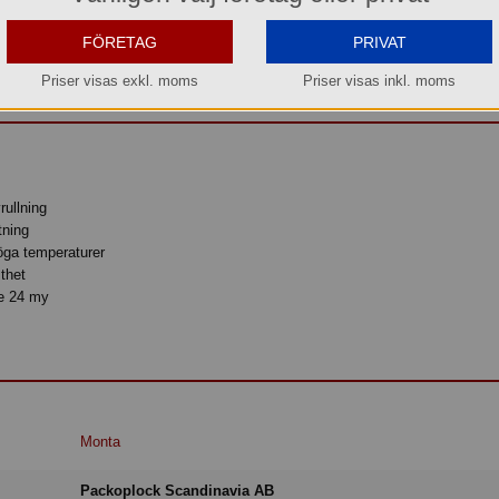
Beställningsbar senare
FÖRETAG
PRIVAT
Priser visas exkl. moms
Priser visas inkl. moms
rullning
tning
öga temperaturer
sthet
ne 24 my
Monta
Packoplock Scandinavia AB