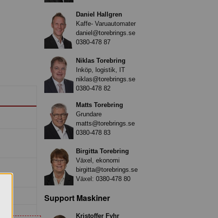
Daniel Hallgren
Kaffe- Varuautomater
daniel@torebrings.se
0380-478 87
Niklas Torebring
Inköp, logistik, IT
niklas@torebrings.se
0380-478 82
Matts Torebring
Grundare
matts@torebrings.se
0380-478 83
Birgitta Torebring
Växel, ekonomi
birgitta@torebrings.se
Växel:
0380-478 80
Support Maskiner
Kristoffer Fyhr