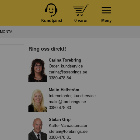
Kundtjänst
0 varor
Meny
 MONTA
Ring oss direkt!
Carina Torebring
Order, kundservice
carina@torebrings.se
0380-478 84
Malin Hellström
Internetorder, kundservice
malin@torebrings.se
0380-478 80
Stefan Grip
Kaffe- Varuautomater
stefan@torebrings.se
0380-478 81