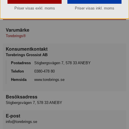
Priser visas exkl. moms
Priser visas inkl. moms
Produktinformation
Varumärke
Torebrings®
Konsumentkontakt
Torebrings Grossist AB
Postadress
Stigbergsvägen 7, 578 33 ANEBY
Telefon
0380-478 80
Hemsida
www.torebrings.se
Besöksadress
Stigbergsvägen 7, 578 33 ANEBY
E-post
info@torebrings.se