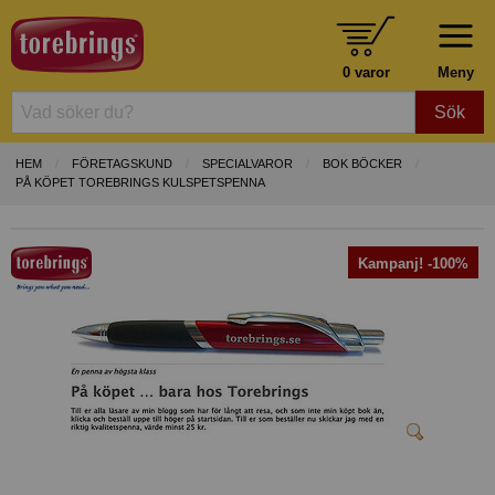
0 varor
Meny
Sök
HEM
FÖRETAGSKUND
SPECIALVAROR
BOK BÖCKER
PÅ KÖPET TOREBRINGS KULSPETSPENNA
Kampanj! -100%