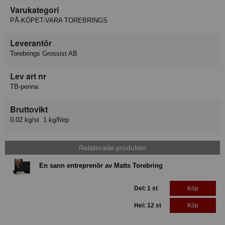
Varukategori
PÅ-KÖPET-VARA TOREBRINGS
Leverantör
Torebrings Grossist AB
Lev art nr
TB-penna
Bruttovikt
0.02 kg/st 1 kg/förp
Relaterade produkter
En sann entreprenör av Matts Torebring
Del: 1 st
Köp
Hel: 12 st
Köp