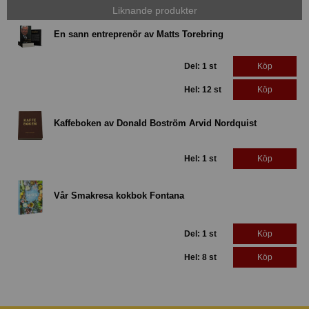
Liknande produkter
En sann entreprenör av Matts Torebring
Del: 1 st
Köp
Hel: 12 st
Köp
Kaffeboken av Donald Boström Arvid Nordquist
Hel: 1 st
Köp
Vår Smakresa kokbok Fontana
Del: 1 st
Köp
Hel: 8 st
Köp