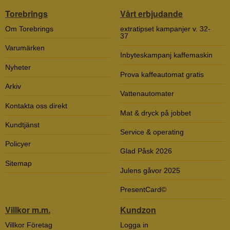
Torebrings
Vårt erbjudande
Om Torebrings
extratipset kampanjer v. 32-
37
Varumärken
Inbyteskampanj kaffemaskin
Nyheter
Prova kaffeautomat gratis
Arkiv
Vattenautomater
Kontakta oss direkt
Mat & dryck på jobbet
Kundtjänst
Service & operating
Policyer
Glad Påsk 2026
Sitemap
Julens gåvor 2025
PresentCard©
Villkor m.m.
Kundzon
Villkor Företag
Logga in