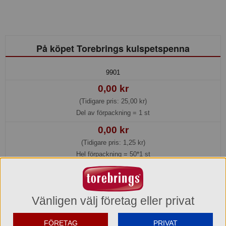
På köpet Torebrings kulspetspenna
9901
0,00 kr
(Tidigare pris: 25,00 kr)
Del av förpackning =
1 st
0,00 kr
(Tidigare pris: 1,25 kr)
Hel förpackning =
50*1 st
Beställningsvara
Hos oss kan du alltid beställa även om varan inte finns i lager.
Beställ idag före kl. 15:00 så beräknar vi få in den i lager den 2026-08-
Vänligen välj företag eller privat
11.
Transporttid till Dig som kund tillkommer.
FÖRETAG
PRIVAT