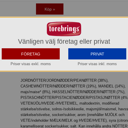
Köp »
av Nutisal Box Enjoy Mix Lightly Salted! Denna mix är perfekt för dig som 
Vänligen välj företag eller privat
levelse. Vare sig du är en del av ett företag, en förening eller en privatper
Mix online hos Torebrings. Varje bit är noggrant lätt saltad med havssalt för a
FÖRETAG
PRIVAT
hälsa. Beställ Nutisal Box Enjoy Mix idag och njut av en utsökt snack, oavsett
Priser visas exkl. moms
Priser visas inkl. moms
JORDNÖTTER/JORDNØDDER/PEANØTTER (38%),
CASHEWNÖTTER/NØDDER/NØTTER (19%), MANDEL (14%),
majs/maise* (8%), HASSELNÖTTER/NØDDER/NØTTER (7%),
PISTASCHNÖTTER/PISTACIENØDDER/PISTASJNØTTER (4%)
VETEMJÖL/HVEDE-/HVETEMEL, maltodextrin, modifierad
stärkelse/stivelse, solros-/solsikkeolie, majsmjöl/maismel, havss
stärkelse/stivelse, socker/sukker, arom (innehåller MJÖLK och
VETE/indeholder MÆLK/MELK og HVEDE/HVETE), syra (citrons
karamelliserat socker/sukker, salt. Kan innehålla andra NÖTTER