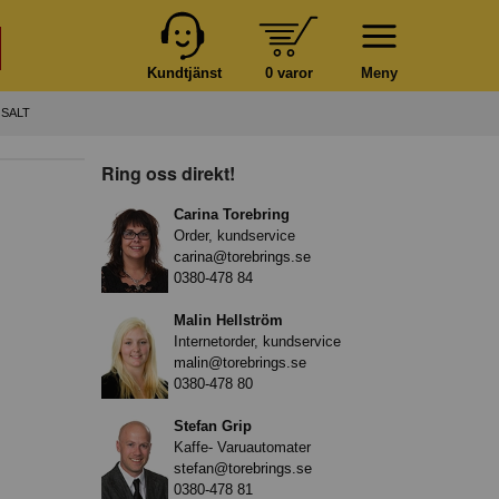
Kundtjänst
0 varor
Meny
 SALT
Ring oss direkt!
Carina Torebring
Order, kundservice
carina@torebrings.se
0380-478 84
Malin Hellström
Internetorder, kundservice
malin@torebrings.se
0380-478 80
Stefan Grip
Kaffe- Varuautomater
stefan@torebrings.se
0380-478 81