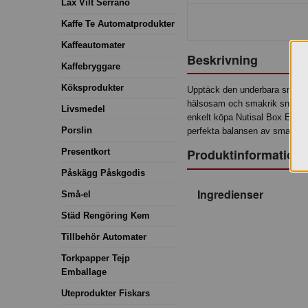
Lax Vilt Serrano
Kaffe Te Automatprodukter
Kaffeautomater
Beskrivning
Kaffebryggare
Köksprodukter
Upptäck den underbara smaken 
hälsosam och smakrik snacksupp
Livsmedel
enkelt köpa Nutisal Box Enjoy 
Porslin
perfekta balansen av smak och 
Produktinformation
Presentkort
Påskägg Påskgodis
Ingredienser
Små-el
Städ Rengöring Kem
Tillbehör Automater
Torkpapper Tejp
Emballage
Uteprodukter Fiskars