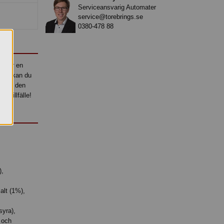
Serviceansvarig Automater
service@torebrings.se
0380-478 88
söker en
son, kan du
tt ge den
 tillfälle!
,
alt (1%),
yra),
 och