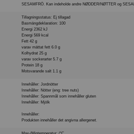
SESAMFRÖ. Kan indeholde andre NØDDER/NØTTER og SES
Tillagningsstatus: Ej tillagad
Basmängdeklaration: 100
Energi 2362 kJ
Energi 569 kcal
Fett 42 g
varav mättat fett 6.0 g
Kolhydrat 25 g
varav sockerarter 5.7 g
Protein 18 g
Motsvarande salt 1.1 g
Innehåller: Jordnötter
Innehåller: Nötter (eng: tree nuts)
Innehåller: Spannmål som innehåller gluten
Innehåller: Mjölk
Innehåller:
Produkten innehåller det angivna allergenet.
Max-/Mintemperatur: /°C