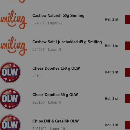
Cashew Naturell 50g Smiling
Hel: 1 st
524001 Lager: -2
Cashew Salt Ljuschoklad 45 g Smiling
Hel: 1 st
524007 Lager: 3
Cheez Doodles 160 g OLW
Hel: 1 st
23199
Cheez Doodles 35 g OLW
Hel: 1 st
220100 Lager: 6
Chips Dill & Gräslök OLW
Hel: 1 st
5451102 Lager: 10