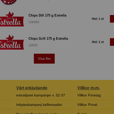
Chips Dill 175 g Estrella
Hel: 1 st
106480
Chips Grill 175 g Estrella
Hel: 1 st
10650
Visa fler
Vårt erbjudande
Villkor m.m.
extratipset kampanjer v. 32-37
Villkor Företag
Inbyteskampanj kaffemaskin
Villkor Privat