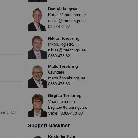
Daniel Hallgren
Kaffe- Varuautomater
daniel@torebrings.se
0380-478 87
Niklas Torebring
Inköp, logistik, IT
niklas@torebrings.se
0380-478 82
Matts Torebring
Grundare
matts@torebrings.se
0380-478 83
Birgitta Torebring
Växel, ekonomi
birgitta@torebrings.se
nar vi få in
Växel:
0380-478 80
Support Maskiner
Kristoffer Fyhr