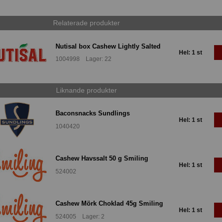
Relaterade produkter
Nutisal box Cashew Lightly Salted
Hel: 1 st
1004998 Lager: 22
Liknande produkter
Baconsnacks Sundlings
Hel: 1 st
1040420
Cashew Havssalt 50 g Smiling
Hel: 1 st
524002
Cashew Mörk Choklad 45g Smiling
Hel: 1 st
524005 Lager: 2