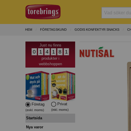
HEM
FÖRETAGSKUND
GODIS KONFEKTYR SNACKS
C
Just nu finns
0
1
4
1
8
1
produkter i
webbshoppen
Privat
Företag
(inkl. moms)
(exkl. moms)
Startsida
Nya varor