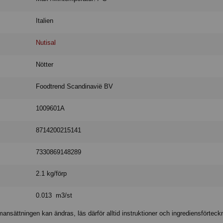
Italien
Nutisal
Nötter
Foodtrend Scandinavië BV
1009601A
8714200215141
7330869148289
2.1 kg/förp
0.013 m3/st
nsättningen kan ändras, läs därför alltid instruktioner och ingrediensförteck