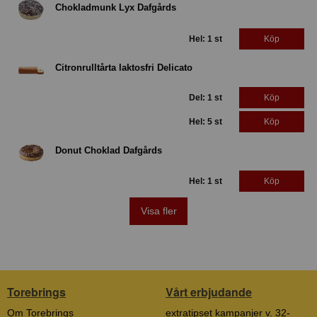
Chokladmunk Lyx Dafgårds
Hel: 1 st
Köp
Citronrulltårta laktosfri Delicato
Del: 1 st
Köp
Hel: 5 st
Köp
Donut Choklad Dafgårds
Hel: 1 st
Köp
Visa fler
Torebrings
Vårt erbjudande
Om Torebrings
extratipset kampanjer v. 32-