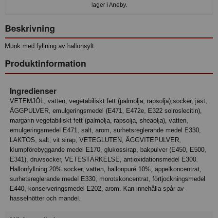
lager i Aneby.
Beskrivning
Munk med fyllning av hallonsylt.
Produktinformation
Ingredienser
VETEMJÖL, vatten, vegetabiliskt fett (palmolja, rapsolja),socker, jäst,
ÄGGPULVER, emulgeringsmedel (E471, E472e, E322 solroslecitin),
margarin vegetabiliskt fett (palmolja, rapsolja, sheaolja), vatten,
emulgeringsmedel E471, salt, arom, surhetsreglerande medel E330,
LAKTOS, salt, vit sirap, VETEGLUTEN, ÄGGVITEPULVER,
klumpförebyggande medel E170, glukossirap, bakpulver (E450, E500,
E341), druvsocker, VETESTÄRKELSE, antioxidationsmedel E300.
Hallonfyllning 20% socker, vatten, hallonpuré 10%, äppelkoncentrat,
surhetsreglerande medel E330, morotskoncentrat, förtjockningsmedel
E440, konserveringsmedel E202, arom. Kan innehålla spår av
hasselnötter och mandel.